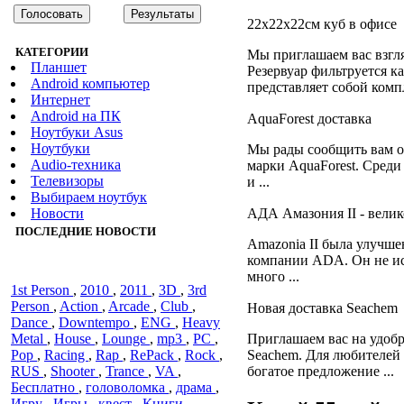
22x22x22см куб в офисе
КАТЕГОРИИ
Мы приглашаем вас взгл
Планшет
Резервуар фильтруется к
Android компьютер
представляет собой комп
Интернет
Android на ПК
AquaForest доставка
Ноутбуки Asus
Ноутбуки
Мы рады сообщить вам о
Audiо-техника
марки AquaForest. Среди
Телевизоры
и ...
Выбираем ноутбук
Новости
АДА Амазония II - вели
ПОСЛЕДНИЕ НОВОСТИ
Amazonia II была улучше
компании ADA. Он не исп
много ...
1st Person
,
2010
,
2011
,
3D
,
3rd
Person
,
Action
,
Arcade
,
Club
,
Новая доставка Seachem
Dance
,
Downtempo
,
ENG
,
Heavy
Metal
,
House
,
Lounge
,
mp3
,
PC
,
Приглашаем вас на удобр
Pop
,
Racing
,
Rap
,
RePack
,
Rock
,
Seachem. Для любителей
RUS
,
Shooter
,
Trance
,
VA
,
богатое предложение ...
Бесплатно
,
головоломка
,
драма
,
Игру
,
Игры
,
квест
,
Книги
,