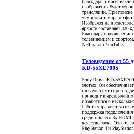
благодаря относительно
изображения будет хорош
трансляций. При поиске
чемпионате мира по футб
Изображение представлен
яркость составляет 320 кд
Благодаря подключению W
телевидением и спортом
Netflix или YouTube.
Телевидение от 55 
KD-55XE7005
Sony Bravia KD-55XE7005
злотых. Он обеспечивает
пикселей), что при под
приводит к чрезвычайно
позаботился о нескольк
Работа управляется сист
поддержка подключения 
среди прочего 3x HDMI и
качество звука. Это теле
PlayStation 4 и PlayStation