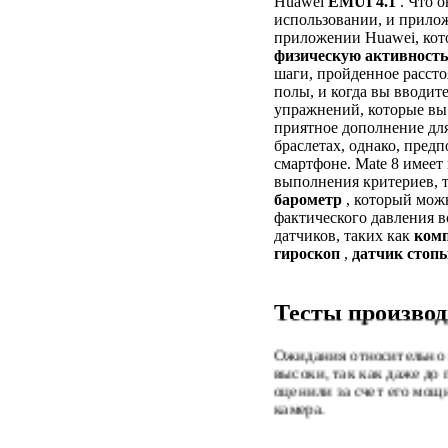
Huawei
EMUI 4.1
. Что о
использовании, и прило
приложении Huawei, кот
физическую активность
шаги, пройденное расст
полы, и когда вы вводите
упражнений, которые вы
приятное дополнение для
браслетах, однако, пред
смартфоне. Mate 8 имеет
выполнения критериев, т
барометр
, который можн
фактического давления в
датчиков, таких как
ком
гироскоп
,
датчик
стоп
Тесты произво
Ожидания относительно 
высоки, так как даже до
оценили за счет его мощн
камера.
Тест AnTuTu