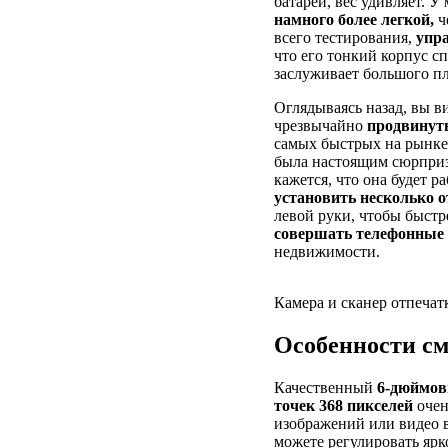
батареи, вес удивляет. 
намного более легкой,
ч
всего тестирования,
упр
что его тонкий корпус с
заслуживает большого п
Оглядываясь назад, вы 
чрезвычайно
продвинут
самых быстрых на рынке
была настоящим сюрпризо
кажется, что она будет р
установить несколько 
левой руки, чтобы быст
совершать телефонные
недвижимости.
Камера и сканер отпечат
Особенности см
Качественный
6-дюймов
точек 368 пикселей
очен
изображений или видео 
можете регулировать ярк