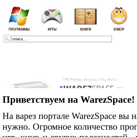
Приветствуем на WarezSpace!
На варез портале WarezSpace вы н
нужно. Огромное количество прог