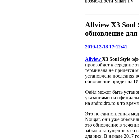
возможности Smart TV.
Allview X3 Soul
обновление для 
2019-12-18 17:12:41
Allview
X3 Soul Style
офи
произойдет к середине эт
терминала не придется м
установлена ​​последняя 
обновление придет на
О
Файл может быть установ
указаниями на официаль
на androidro.ro в то время
Это не единственная мод
Nougat, они уже объявил
это обновление в течение
забыл о запущенных со 
для них. В начале 2017 