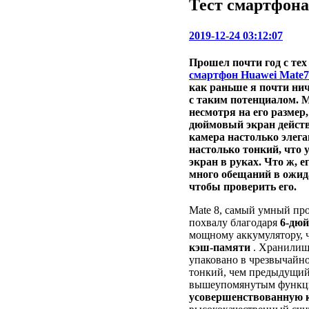
Тест смартфона
2019-12-24 03:12:07
Прошел почти год с тех
смартфон Huawei Mate7
как раньше я почти нич
с таким потенциалом.
M
несмотря на его размер,
дюймовый экран действ
камера настолько элега
настолько тонкий, что 
экран в руках.
Что ж, е
много обещаний в ожида
чтобы проверить его.
Mate 8, самый умный пр
похвалу благодаря
6-дюй
мощному аккумулятору, 
кэш-памяти
. Хранилищ
упаковано в чрезвычайно
тонкий, чем предыдущий 
вышеупомянутым функци
усовершенствованную к