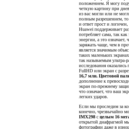
положением. Я могу подч
четкую картину при днев
из вас могли или не мог
полным разрешением, то 
и ответ прост и логичен,
Huawei поддерживает ра
потребляет сама, так ка
энергии, а это означает,
заряжать чаще, чем в пр
является значимым объяс
таких маленьких экрана
так называемым ультра-р
исследования оказались 
FullHD или экран с разр
16,7 млн. Цветовой пал
дополнение к превосход
экран по-прежнему защ
что означает, что ваш э
легких ударов.
Если мы проследим за ко
конечно, чрезвычайно 
IMX298
с
целым
16 мег
открытой диафрагмой мы
фотографии даже в изно