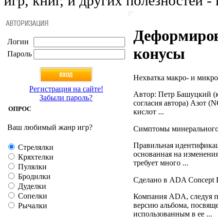
игр, книг, и других полезностей - 
Деформиров
Логин
конусы
Пароль
Нехватка макро- и микр
Регистрация на сайте!
Автор: Петр Башуцкий (
Забыли пароль?
согласия автора) Азот (
ОПРОС
кислот ...
Ваш любимый жанр игр?
Симптомы минерального
Правильная идентификац
Стрелялки
основанная на изменения
Кряхтелки
требует много ...
Пулялки
Бродилки
Сделано в ADA Concept 
Дуделки
Сопелки
Компания ADA, следуя п
версию альбома, посвящ
Рычалки
использованным в ее ...