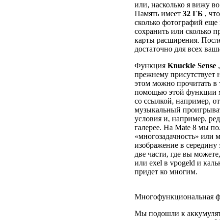
или, насколько я вижу во
Память имеет
32 ГБ
, чт
сколько фотографий еще
сохранить или сколько п
карты расширения. После
достаточно для всех ваш
Функция
Knuckle Sense
,
прежнему присутствует н
этом можно прочитать в 
помощью этой функции м
со ссылкой, например, о
музыкальный проигрыват
условия и, например, ре
галерее. На Mate 8 мы 
«многозадачность» или м
изображение в середину 
две части, где вы может
или exel в vpogeld и кал
придет ко многим.
Многофункциональная ф
Мы подошли к аккумулят