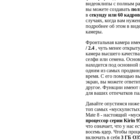
видеоклипы с полным ра
вы можете создавать
пол
в
секунду или 60 кадров
случаях, когда вам нуже
подробнее об этом в виде
камеры.
Фронтальная камера име
/ 2.4
, чуть менее открыту
камера высшего качества
селфи или семена. Основ
находится под основной
одним из самых продвину
время. С его помощью вы
экран, вы можете ответи
другое. Функции имеют г
для ваших отпечатков па
Давайте опустимся ниже 
топ самых «мускулистых
Mate 8 - настоящий «муск
процессор серии Kirin 9
что означает, что у нас 
восемь ядер. Чтобы проц
включать в себя
3 ГБ ОЗ