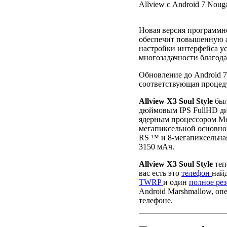
Allview с Android 7 Noug
Новая версия программно
обеспечит повышенную а
настройки интерфейса у
многозадачности благодар
Обновление до Android 7.
соответствующая процеду
Allview X3 Soul Style
был
дюймовым IPS FullHD дис
ядерным процессором Me
мегапиксельной основно
RS ™ и 8-мегапиксельная
3150 мАч.
Allview X3 Soul Style
теп
вас есть это
телефон
най
TWRP
и один
полное ре
Android Marshmallow, оп
телефоне.