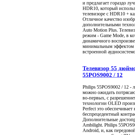
и предлагает гораздо лу
HDR10, который использу
телевизоре с HDR10 + ка
Отличное качество изобр
дополнительными техноло
Auto Motion Plus. Телев
режим - Game Mode, в к
динамичного воспроизве
минимальным эффектом з
встроенной аудиосистемо
Телевизор 55 дюймо
55POS9002 / 12
Philips 55POS9002 / 12 -
можно ожидать потрясающ
во-первых, с разрешение
технологии OLED произв
Perfect это обеспечивает
беспрецедентный контрас
Дополнительные достопр
Ambilight. Philips 55POS
Android, и, как передов