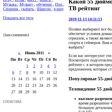
Какой 55 дюйм
Музыка
,
Музыку
,
обучение
,
Поп
,
ТВ рейтинг
Сборник
,
скачать
,
Шансон
,
я ищу
Показать все теги
2019-11-13 14:11:13
Поляки выбирают все бо
обеспечат условия домаш
{last-comments}
сериалов, а также являю
спорта и геймеров. Вам 
выбрать?
«
Июнь 2011 »
Если вас интересуют эт
Пн
Вт
Ср
Чт
Пт
Сб
Вс
Посмотрите подготовле
рейтинг», в котором пре
1
2
3
4
5
предложения, которые ст
6
7
8
9
10
11
12
Популярные 55-дю
13
14
15
16
17
18
19
20
21
22
23
24
25
26
Телевидение 55 дюй
27
28
29
30
высокое разрешени
время разрешение 4
большую детализац