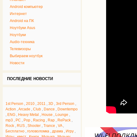
Android компьютер
Интернет
Android на ПК
Ноутбуки Asus
Ноутбуки
Audiо-техника
Телевизоры
Выбираем ноутбук
Новости
ПОСЛЕДНИЕ НОВОСТИ
1st Person
,
2010
,
2011
,
3D
,
3rd Person
,
Action
,
Arcade
,
Club
,
Dance
,
Downtempo
,
ENG
,
Heavy Metal
,
House
,
Lounge
,
mp3
,
PC
,
Pop
,
Racing
,
Rap
,
RePack
,
Rock
,
RUS
,
Shooter
,
Trance
,
VA
,
Бесплатно
,
головоломка
,
драма
,
Игру
,
Игры
,
квест
,
Книги
,
Музыка
,
Музыку
,