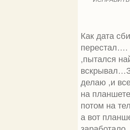
Как дата сб
перестал…. 
,пытался на
вскрывал…З
делаю ,и вс
на планшете
потом на те
а вот планш
заработало. 