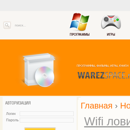
Главная
›
Но
Логин
Wifi лов
Пароль