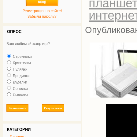
планшет
интернет
Регистрация на сайте!
Забыли пароль?
Опубликован
ОПРОС
Ваш любимый жанр игр?
Стрелялки
Кряхтелки
Пулялки
Бродилки
Дуделки
Сопелки
Рычалки
КАТЕГОРИИ
Планшет