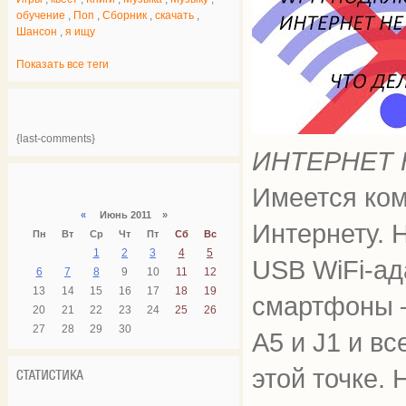
обучение
,
Поп
,
Сборник
,
скачать
,
Шансон
,
я ищу
Показать все теги
{last-comments}
ИНТЕРНЕТ 
Имеется ком
«
Июнь 2011 »
Интернету. 
Пн
Вт
Ср
Чт
Пт
Сб
Вс
1
2
3
4
5
USB WiFi-ад
6
7
8
9
10
11
12
13
14
15
16
17
18
19
смартфоны —
20
21
22
23
24
25
26
27
28
29
30
A5 и J1 и вс
этой точке. 