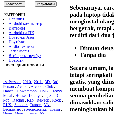
Sebenarnya, car
pada laptop tida
КАТЕГОРИИ
Планшет
menginstal ulan
Android компьютер
bergerak, tetapi
Интернет
Android на ПК
terdiri dari dua 
Ноутбуки Asus
Ноутбуки
Audiо-техника
Dimuat den
Телевизоры
Tanpa dia
Выбираем ноутбук
Новости
ПОСЛЕДНИЕ НОВОСТИ
Secara umum, lap
tetapi seringkal
gratis, yang dii
1st Person
,
2010
,
2011
,
3D
,
3rd
Person
,
Action
,
Arcade
,
Club
,
membuat kompute
Dance
,
Downtempo
,
ENG
,
Heavy
semua pembelian
Metal
,
House
,
Lounge
,
mp3
,
PC
,
Pop
,
Racing
,
Rap
,
RePack
,
Rock
,
dimasukkan
sal
RUS
,
Shooter
,
Trance
,
VA
,
meningkatkan bi
Бесплатно
,
головоломка
,
драма
,
Игру
,
Игры
,
квест
,
Книги
,