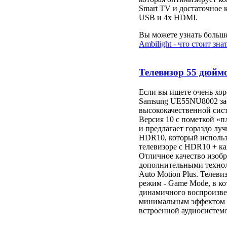
Smart TV и достаточное 
USB и 4x HDMI.
Вы можете узнать больше
Ambilight - что стоит зна
Телевизор 55 дюйм
Если вы ищете очень хо
Samsung UE55NU8002 зас
высококачественной сис
Версия 10 с пометкой «
и предлагает гораздо лу
HDR10, который использу
телевизоре с HDR10 + ка
Отличное качество изобр
дополнительными техноло
Auto Motion Plus. Телев
режим - Game Mode, в к
динамичного воспроизве
минимальным эффектом з
встроенной аудиосистемо