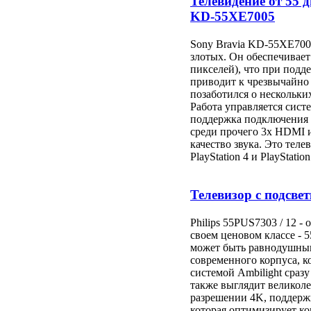
Телевидение от 55 
KD-55XE7005
Sony Bravia KD-55XE7005
злотых. Он обеспечивает
пикселей), что при под
приводит к чрезвычайно
позаботился о нескольк
Работа управляется сист
поддержка подключения 
среди прочего 3x HDMI и
качество звука. Это теле
PlayStation 4 и PlayStation
Телевизор с подсвет
Philips 55PUS7303 / 12 -
своем ценовом классе - 
может быть равнодушным.
современного корпуса, к
системой Ambilight сразу
также выглядит великоле
разрешении 4K, поддерж
которая оптимизирует к