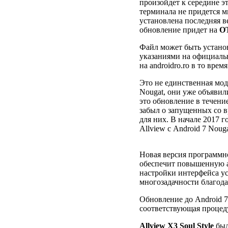
произойдет к середине эт
терминала не придется м
установлена ​​последняя 
обновление придет на
О
Файл может быть установ
указаниями на официаль
на androidro.ro в то время
Это не единственная мод
Nougat, они уже объявил
это обновление в течение
забыл о запущенных со 
для них. В начале 2017 
Allview с Android 7 Noug
Новая версия программно
обеспечит повышенную а
настройки интерфейса у
многозадачности благодар
Обновление до Android 7.
соответствующая процеду
Allview X3 Soul Style
был