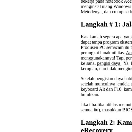
bekerja pada notebook Ace
menginstal ulang Window
Metodenya, dan cukup sed
Langkah # 1: Ja
Katakanlah segera apa yang
dapat tanpa program ekstern
Produsen PC semacam itu te
perangkat lunak utilitas.
Ac
menggunakannya! Tapi pert
ke sana.
pengisi daya
. Ya,
kerugian, dan tidak mengin
Setelah pengisian daya hab
setelah munculnya jendela 
keyboard Alt dan F10, ka
butuhkan.
Jika tiba-tiba utilitas mem
semua itu), masukkan BIOS 
Langkah 2: Kam
eRecovery