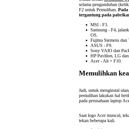
selama pengunduhan (ketika l
F2 untuk Pemulihan.
Pada 
tergantung pada pabrika
MSI - F3.
Samsung - F4, jalan
OS.
Fujitsu Siemens dan 
ASUS - F9.
Sony VAIO dan Packa
HP Pavilion, LG dan
Acer - Alt + F10.
Memulihkan kead
Jadi, untuk menginstal ul
pemulihan lakukan hal ber
pada perusahaan laptop Ace
Saat logo Acer muncul, tek
tekan beberapa kali.