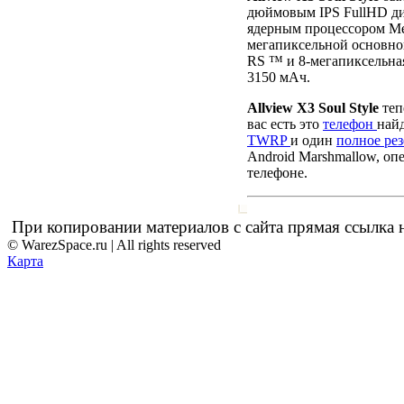
дюймовым IPS FullHD дис
ядерным процессором Me
мегапиксельной основно
RS ™ и 8-мегапиксельная
3150 мАч.
Allview X3 Soul Style
теп
вас есть это
телефон
най
TWRP
и один
полное ре
Android Marshmallow, оп
телефоне.
При копировании материалов с сайта прямая ссылка н
© WarezSpace.ru | All rights reserved
Карта