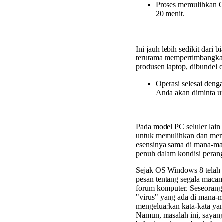
Proses memulihkan O
20 menit.
Ini jauh lebih sedikit dari 
terutama mempertimbangkan i
produsen laptop, dibundel d
Operasi selesai deng
Anda akan diminta u
Pada model PC seluler lain
untuk memulihkan dan meng
esensinya sama di mana-ma
penuh dalam kondisi perangk
Sejak OS Windows 8 telah
pesan tentang segala maca
forum komputer. Seseoran
"virus" yang ada di mana-m
mengeluarkan kata-kata y
Namun, masalah ini, sayang