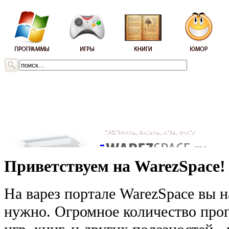
Приветствуем на WarezSpace!
На варез портале WarezSpace вы н
нужно. Огромное количество прог