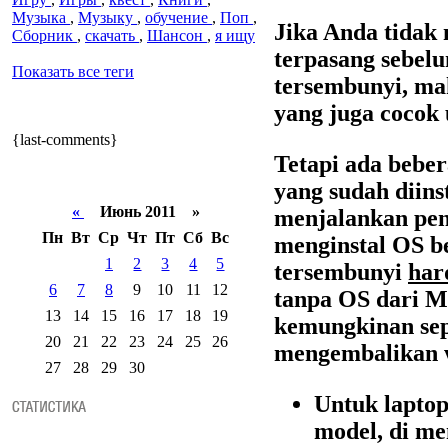
Музыка
,
Музыку
,
обучение
,
Поп
,
Jika Anda tidak 
Сборник
,
скачать
,
Шансон
,
я ищу
terpasang sebelu
Показать все теги
tersembunyi, ma
yang juga cocok 
{last-comments}
Tetapi ada bebe
yang sudah diins
«
Июнь 2011 »
menjalankan pen
Пн
Вт
Ср
Чт
Пт
Сб
Вс
menginstal OS ber
1
2
3
4
5
tersembunyi
har
6
7
8
9
10
11
12
tanpa OS dari M
13
14
15
16
17
18
19
kemungkinan sepe
20
21
22
23
24
25
26
mengembalikan w
27
28
29
30
Untuk lapto
model, di m