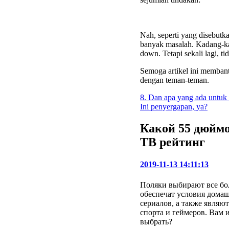
Nah, seperti yang disebutka
banyak masalah. Kadang-k
down. Tetapi sekali lagi, t
Semoga artikel ini memban
dengan teman-teman.
8. Dan apa yang ada untuk 
Ini penyergapan, ya?
Какой 55 дюйм
ТВ рейтинг
2019-11-13 14:11:13
Поляки выбирают все бо
обеспечат условия домаш
сериалов, а также являю
спорта и геймеров. Вам 
выбрать?