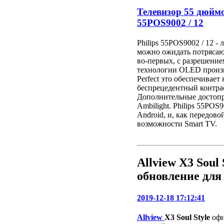
Телевизор 55 дюймо
55POS9002 / 12
Philips 55POS9002 / 12 -
можно ожидать потрясающ
во-первых, с разрешение
технологии OLED произв
Perfect это обеспечивает
беспрецедентный контрас
Дополнительные достопр
Ambilight. Philips 55POS
Android, и, как передов
возможности Smart TV.
Allview X3 Soul
обновление для 
2019-12-18 17:12:41
Allview
X3 Soul Style
офи