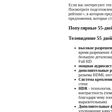
Если вас интересуют эт
Посмотрите подготовле
рейтинг», в котором пре
предложения, которые ст
Популярные 55-дю
Телевидение 55 дюй
высокое разрешени
время разрешение 4
большую детализац
Full HD
мощная аудиосист
дополнительные 
разъема HDMI, инте
Система креплен
стене
HDR
- технология
контрастность (темн
благодаря чему из
выразительным)
Дополнительные 
улучшающие качест