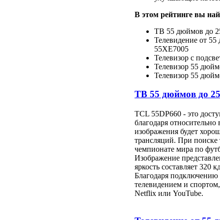
В этом рейтинге вы най
ТВ 55 дюймов до 2
Телевидение от 55 
55XE7005
Телевизор с подсвет
Телевизор 55 дюй
Телевизор 55 дюймо
ТВ 55 дюймов до 2
TCL 55DP660 - это дост
благодаря относительно
изображения будет хорош
трансляций. При поиске
чемпионате мира по футб
Изображение представлен
яркость составляет 320 кд
Благодаря подключению W
телевидением и спортом
Netflix или YouTube.