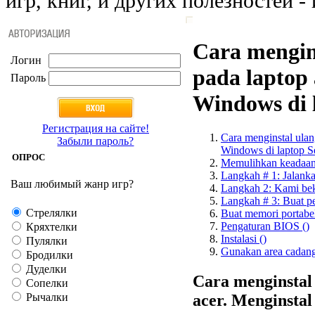
игр, книг, и других полезностей - 
Cara mengin
Логин
pada laptop 
Пароль
Windows di 
Регистрация на сайте!
Cara menginstal ulan
Забыли пароль?
Windows di laptop Se
ОПРОС
Memulihkan keadaan 
Langkah # 1: Jalank
Ваш любимый жанр игр?
Langkah 2: Kami be
Langkah # 3: Buat p
Стрелялки
Buat memori portabel
Pengaturan BIOS ()
Кряхтелки
Instalasi ()
Пулялки
Gunakan area cadang
Бродилки
Дуделки
Cara menginstal
Сопелки
Рычалки
acer. Menginstal