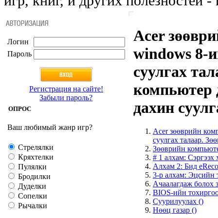
игр, книг, и других полезностей - 
Acer зөөвр
Логин
windows 8-и
Пароль
суулгах тал
компьютер 
Регистрация на сайте!
Забыли пароль?
дахин суулг
ОПРОС
Ваш любимый жанр игр?
Acer зөөврийн ком
суулгах талаар. Зө
Стрелялки
Зөөврийн компьюте
Кряхтелки
# 1 алхам: Сэргээх
Алхам 2: Бид eRec
Пулялки
3-р алхам: Эцсийн
Бродилки
Ачаалагдаж болох з
Дуделки
BIOS-ийн тохиргоо
Сопелки
Суурилуулах ()
Рычалки
Нөөц газар ()