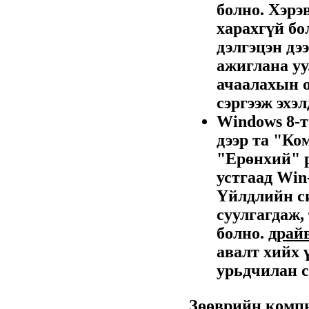
болно. Хэрэ
харахгүй бо
дэлгэцэн дэ
ажиглана уу
ачаалахын 
сэргээж эхэл
Windows 8-
дээр та "Ко
"Ерөнхий" р
устгаад Win
Үйлдлийн с
суулгагдаж, 
болно.
драй
авалт хийх 
урьдчилан с
Зөөврийн компь