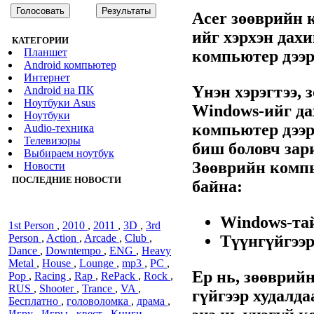
Acer зөөврийн 
ийг хэрхэн дахи
КАТЕГОРИИ
Планшет
компьютер дээр
Android компьютер
Интернет
Үнэн хэрэгтээ,
Android на ПК
Ноутбуки Asus
Windows-ийг да
Ноутбуки
компьютер дээр
Audiо-техника
Телевизоры
биш боловч зари
Выбираем ноутбук
Зөөврийн компь
Новости
ПОСЛЕДНИЕ НОВОСТИ
байна:
Windows-тай
1st Person
,
2010
,
2011
,
3D
,
3rd
Түүнгүйгээ
Person
,
Action
,
Arcade
,
Club
,
Dance
,
Downtempo
,
ENG
,
Heavy
Metal
,
House
,
Lounge
,
mp3
,
PC
,
Ер нь, зөөврий
Pop
,
Racing
,
Rap
,
RePack
,
Rock
,
RUS
,
Shooter
,
Trance
,
VA
,
гүйгээр худалда
Бесплатно
,
головоломка
,
драма
,
Игру
,
Игры
,
квест
,
Книги
,