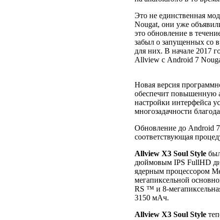
Это не единственная мод
Nougat, они уже объявил
это обновление в течение
забыл о запущенных со 
для них. В начале 2017 
Allview с Android 7 Noug
Новая версия программно
обеспечит повышенную а
настройки интерфейса у
многозадачности благодар
Обновление до Android 7.
соответствующая процеду
Allview X3 Soul Style
был
дюймовым IPS FullHD дис
ядерным процессором Me
мегапиксельной основно
RS ™ и 8-мегапиксельная
3150 мАч.
Allview X3 Soul Style
теп