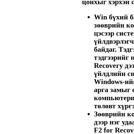
цонхыг хэрхэн с
Win бүхий б
зөөврийн ко
цэсээр сист
үйлдвэрлэгч
байдаг. Тэдг
тэдгээрийг 
Recovery дэ
үйлдлийн си
Windows-ийг
арга замыг 
компьютери
төлөвт хүргэ
Зөөврийн к
дээр нэг уд
F2 for Reco