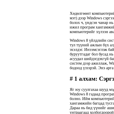
Хөдөлгөөнт компьютерийн
мэт) дээр Windows сэргэ
болох ч, үндсэн чанар нь
ижил програм хангамжий
компьютерийг хүлээн ава
Windows 8 үйлдлийн сист
тул түүний ажлын бүх ал
эхэлдэг. Инээмсэглэж бай
буруутгадаг бол бусад н
асуудал шийдэгдэхгүй ба
систем дээр ажиллаж, Wi
бодоод үзээрэй. Энэ арг
# 1 алхам: Сэрг
Яг юу суулгахаа шууд мэ
Windows 8 гадаад програ
болно. Ийм компьютерий
хангамжийн багцад тусга
Дараа нь бид үүнийг аши
унтраагаад холбогдоорой