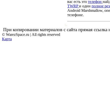
вас есть это
телефон
най
TWRP
и один
полное ре
Android Marshmallow, оп
телефоне.
При копировании материалов с сайта прямая ссылка н
© WarezSpace.ru | All rights reserved
Карта