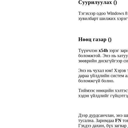
Суурилуулах
()
Тэгэхээр одоо Windows 8
хувилбарт шилжих хэрэг
Нөөц газар
()
Түүнчлэн
x54h
зэрэг зар
боломжтой. Энэ нь хатуу 
зөөврийн дискгүйгээр си
Энэ нь чухал юм! Хэрэв 
дараа үйлдлийн систем а
боломжгүй болно.
Тиймээс нөөцийн хэлтэс
хэдэн үйлдлийг гүйцэтгэ
Дээр дурдсанчлан, энэ ш
тусална. Заримдаа
FN
тов
Гэхдээ дахин, бүх загвар