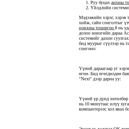
Руу буцах
анхны т
Үйлдлийн системий
Мэдээжийн хэрэг, хэрэв 
хийж, сайн сонголтыг үз
цонхны тохиргоо
8 нь у
долоо хоногийн дараа A
системийг дахин суулгах
бид муурыг сүүлээр нь т
сонгоно:
Үүний дараагаар уг хэрэ
өгнө. Бид өгөгдөлдөө бая
"Next" дээр дарна уу:
Үүний үр дүнд хөтөлбөр 
нь 10 минутаас илүү хуг
компьютерээс хол явах б
Эцэст нь хэлэхэд OK тов