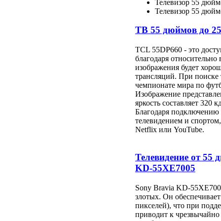
Телевизор 55 дюй
Телевизор 55 дюймо
ТВ 55 дюймов до 2
TCL 55DP660 - это дост
благодаря относительно
изображения будет хорош
трансляций. При поиске
чемпионате мира по футб
Изображение представлен
яркость составляет 320 кд
Благодаря подключению W
телевидением и спортом
Netflix или YouTube.
Телевидение от 55 
KD-55XE7005
Sony Bravia KD-55XE7005
злотых. Он обеспечивает
пикселей), что при под
приводит к чрезвычайно