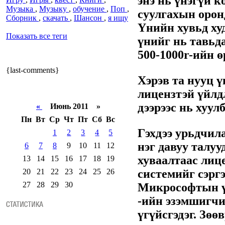
энэ нь үнэгүй 
Музыка
,
Музыку
,
обучение
,
Поп
,
суулгахын орон
Сборник
,
скачать
,
Шансон
,
я ищу
Үнийн хувьд ху
Показать все теги
үнийг нь тавьд
500-1000r-ийн ө
{last-comments}
Хэрэв та нууц ү
лицензтэй үйлд
дээрээс нь хуул
«
Июнь 2011 »
Пн
Вт
Ср
Чт
Пт
Сб
Вс
Гэхдээ урьдчил
1
2
3
4
5
нэг давуу талуу
6
7
8
9
10
11
12
хуваалтаас лиц
13
14
15
16
17
18
19
20
21
22
23
24
25
26
системийг сэрг
27
28
29
30
Микрософтын ү
-ийн эзэмшигч
үгүйсгэдэг. Зө