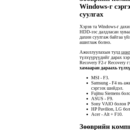
Windows-г сэргэ
суулгах
Хэрэв та Windows-г дахи
HDD-ээс далдласан хуваа
дахин суулгаж байгаа үй
ашиглаж болно.
Ажиллуулахын тулд
цон
түлхүүрүүдийг дарах хэр
Recovery F2-г Recovery г
хамааран дараахь түлхү
MSI - F3.
Samsung - F4 нь а
сэргээх шийдэл.
Fujitsu Siemens боло
ASUS - F9.
Sony VAIO болон Pa
HP Pavilion, LG бо
Acer - Alt + F10.
Зөөврийн комп