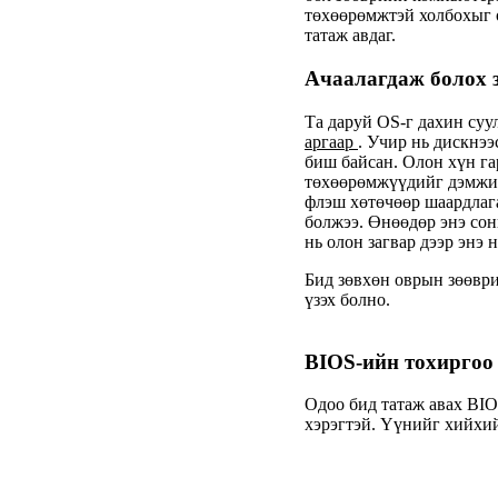
төхөөрөмжтэй холбохыг 
татаж авдаг.
Ачаалагдаж болох з
Та даруй OS-г дахин суу
аргаар
. Учир нь дискнээ
биш байсан. Олон хүн г
төхөөрөмжүүдийг дэмжихг
флэш хөтөчөөр шаардлаг
болжээ. Өнөөдөр энэ сон
нь олон загвар дээр энэ 
Бид зөвхөн оврын зөөври
үзэх болно.
BIOS-ийн тохиргоо
Одоо бид татаж авах BIO
хэрэгтэй. Үүнийг хийхий