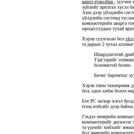
шинэ хувилбар
, хуучин 
зүйлийг арилгах хүсэл ба
Asus дээр үйлдлийн сист
үйлдлийн системд туслах
компьютерийн аварга то
процессуудын тухай ярих
Хэрэв суулгасан бол
үйл
та дараах 2 чухал алхмыг
Шаардлагатай драйв
Тэдгээрийг эзэмши
боломжтой болно.
Бичиг баримтыг х
Хэрэв таны төхөөрөмж д
бол, одоо хийж болох өө
Eee PC загвар эсвэл буса
ёсны вэбсайт дээр байна.
Гэхдээ зөөврийн компью
компьютерийг дискнээс х
та үүнийг хийхийг зөвш
бол зөөврийн компьютерэ