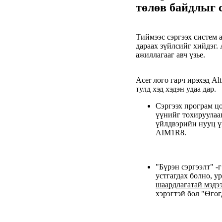
төлөв байдлыг с
Тиймээс сэргээх систем 
дараах зүйлсийг хийдэг.
ажиллагааг авч үзье.
Acer лого гарч ирэхэд Al
тулд хэд хэдэн удаа дар.
Сэргээх програм цо
үүнийг тохируулааг
үйлдвэрийн нууц ү
AIM1R8.
"Бүрэн сэргээлт" -
устгагдах болно, у
шаардлагатай мэдэ
хэрэгтэй бол "Өгөг