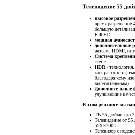
Телевидение 55 дюй
высокое разрешени
время разрешение 4
большую детализац
Full HD
мощная аудиосист
дополнительные 
разъема HDMI, инте
Система креплен
стене
HDR
- технология
контрастность (темн
благодаря чему из
выразительным)
Дополнительные 
улучшающие качест
В этом рейтинге вы най
ТВ 55 дюймов до 2
Телевидение от 55 
55XE7005
Телевизор с подсвет