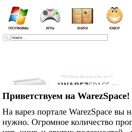
Приветствуем на WarezSpace!
На варез портале WarezSpace вы н
нужно. Огромное количество прог