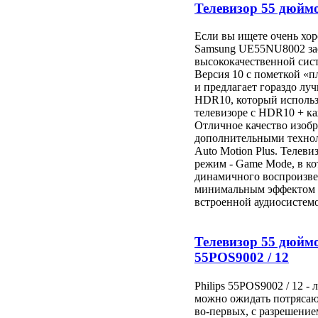
Телевизор 55 дюйм
Если вы ищете очень хо
Samsung UE55NU8002 зас
высококачественной сис
Версия 10 с пометкой «
и предлагает гораздо лу
HDR10, который использу
телевизоре с HDR10 + ка
Отличное качество изобр
дополнительными техноло
Auto Motion Plus. Телев
режим - Game Mode, в к
динамичного воспроизве
минимальным эффектом з
встроенной аудиосистемо
Телевизор 55 дюймо
55POS9002 / 12
Philips 55POS9002 / 12 -
можно ожидать потрясающ
во-первых, с разрешение