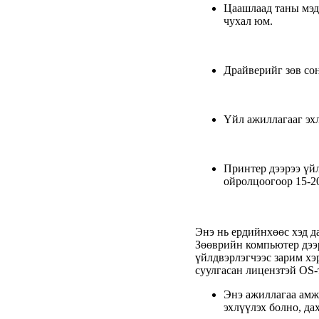
Цаашлаад таны мэд
чухал юм.
Драйверийг зөв сон
Үйл ажиллагааг эх
Принтер дээрээ үй
ойролцоогоор 15-20
Энэ нь ердийнхөөс хэд д
Зөөврийн компьютер дээ
үйлдвэрлэгчээс зарим хэ
суулгасан лицензтэй OS-
Энэ ажиллагаа амж
эхлүүлэх болно, да