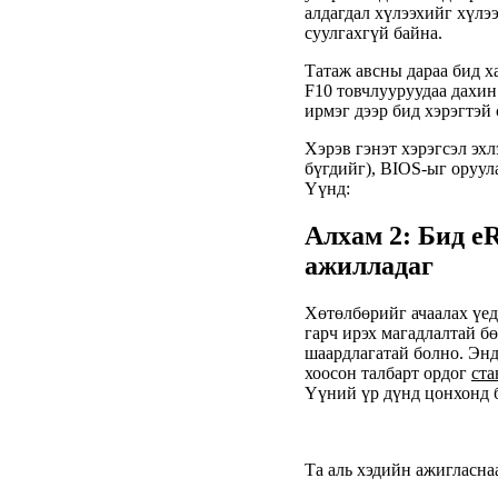
алдагдал хүлээхийг хүлэ
суулгахгүй байна.
Татаж авсны дараа бид х
F10 товчлууруудаа дахин
ирмэг дээр бид хэрэгтэй
Хэрэв гэнэт хэрэгсэл эхл
бүгдийг), BIOS-ыг оруул
Үүнд:
Алхам 2: Бид e
ажилладаг
Хөтөлбөрийг ачаалах үед
гарч ирэх магадлалтай б
шаардлагатай болно.
Энд
хоосон талбарт ордог
ста
Үүний үр дүнд цонхонд б
Та аль хэдийн ажигласна