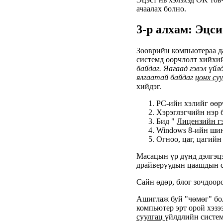
ачаалах болно.
3-р алхам: Эцс
Зөөврийн компьютераа д
системд өөрчлөлт хийхий
байдаг. Яагаад гэвэл үйл
ялгаатай байдаг
цонх суу
хийдэг.
PC-ийн хэлийг өөр
Хэрэглэгчийн нэр 
Бид "
Лицензийн г
Windows 8-ийн шин
Огноо, цаг, цагийн
Масацын үр дүнд дэлгэцэ
драйверуудын цаашдын с
Сайн өдөр, блог зочдоор
Ашиглаж буй "чөмөг" бол
компьютер эрт орой хэзэ
суулгац
үйлдлийн систем