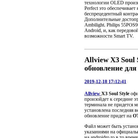
технологии OLED произв
Perfect это обеспечивает
беспрецедентный контрас
Дополнительные достопр
Ambilight. Philips 55POS
Android, и, как передов
возможности Smart TV.
Allview X3 Soul
обновление для 
2019-12-18 17:12:41
Allview
X3 Soul Style
офи
произойдет к середине эт
терминала не придется м
установлена ​​последняя 
обновление придет на
О
Файл может быть установ
указаниями на официаль
на androidro.ro в то время