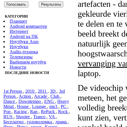
artefacten - d
gekleurde vier
КАТЕГОРИИ
Планшет
te delen en te
Android компьютер
Интернет
beeld breekt de
Android на ПК
natuurlijk gee
Ноутбуки Asus
Ноутбуки
hoogstwaarschi
Audiо-техника
Телевизоры
vervanging va
Выбираем ноутбук
Новости
laptop.
ПОСЛЕДНИЕ НОВОСТИ
De videochip 
1st Person
,
2010
,
2011
,
3D
,
3rd
meteen, het ge
Person
,
Action
,
Arcade
,
Club
,
Dance
,
Downtempo
,
ENG
,
Heavy
volledig breek
Metal
,
House
,
Lounge
,
mp3
,
PC
,
Pop
,
Racing
,
Rap
,
RePack
,
Rock
,
kunt zien, vert
RUS
,
Shooter
,
Trance
,
VA
,
Бесплатно
,
головоломка
,
драма
,
Игру
,
Игры
,
квест
,
Книги
,