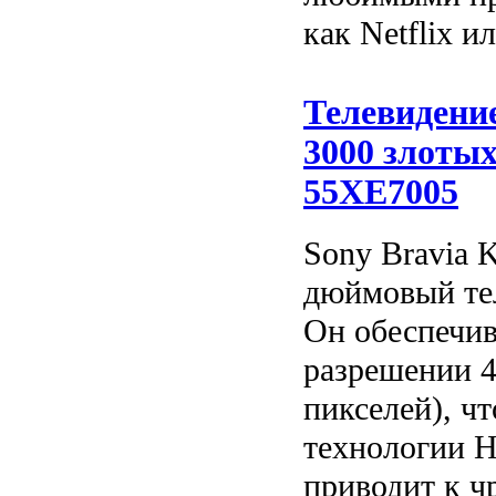
как Netflix и
Телевидение
3000 злотых
55XE7005
Sony Bravia 
дюймовый тел
Он обеспечив
разрешении 4
пикселей), ч
технологии 
приводит к ч