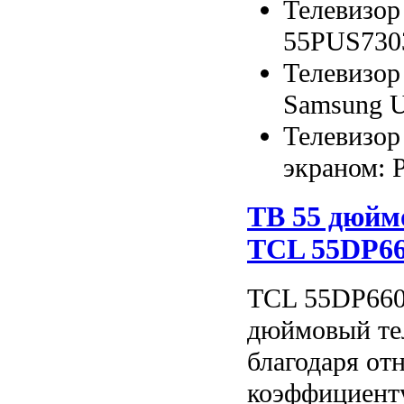
Телевизор 
55PUS7303
Телевизор
Samsung 
Телевизор
экраном: P
ТВ 55 дюймо
TCL 55DP6
TCL 55DP660 
дюймовый те
благодаря от
коэффициент