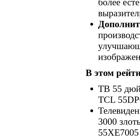
более ест
выразите
Дополнит
производс
улучшающ
изображен
В этом рейти
ТВ 55 дюй
TCL 55DP
Телевиден
3000 злот
55XE7005