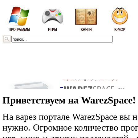
Приветствуем на WarezSpace!
На варез портале WarezSpace вы н
нужно. Огромное количество прог