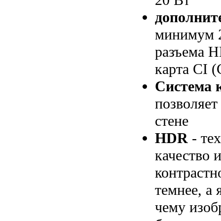
дополнит
минимум 2
разъема H
карта CI (
Система 
позволяет
стене
HDR
- те
качество 
контрастн
темнее, а 
чему изоб