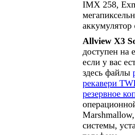
IMX 258, Exm
мегапиксельн
аккумулятор 
Allview X3 So
доступен на 
если у вас ес
здесь файлы
рекавери T
резервное ко
операционной
Marshmallow,
системы, уст