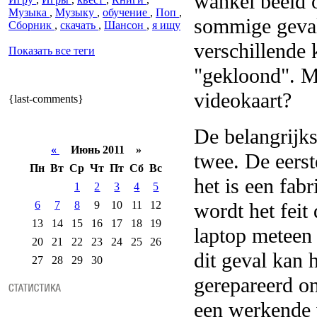
wankel beeld 
Музыка
,
Музыку
,
обучение
,
Поп
,
sommige geval
Сборник
,
скачать
,
Шансон
,
я ищу
verschillende
Показать все теги
"gekloond".
M
videokaart?
{last-comments}
De belangrijks
«
Июнь 2011 »
twee. De eerst
Пн
Вт
Ср
Чт
Пт
Сб
Вс
het is een fab
1
2
3
4
5
6
7
8
9
10
11
12
wordt het feit 
13
14
15
16
17
18
19
laptop meteen 
20
21
22
23
24
25
26
dit geval kan 
27
28
29
30
gerepareerd on
een werkende 