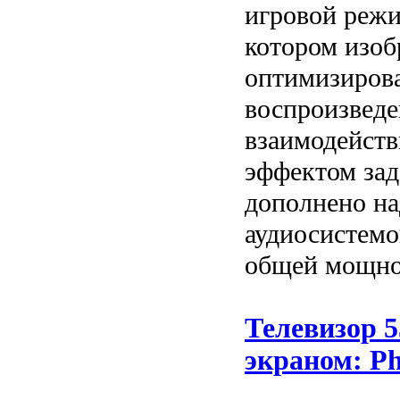
игровой режи
котором изо
оптимизиров
воспроизведе
взаимодейст
эффектом зад
дополнено н
аудиосистемо
общей мощно
Телевизор 
экраном: Ph