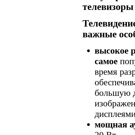
телевизоры
Телевидени
важные осо
высокое р
самое
попу
время раз
обеспечив
большую 
изображен
дисплеями
мощная а
20 Вт