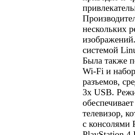
привлекател
Производител
нескольких 
изображений.
системой Lin
Была также 
Wi-Fi и набо
разъемов, ср
3x USB. Режи
обеспечивает 
телевизор, к
с консолями P
PlayStation 4 