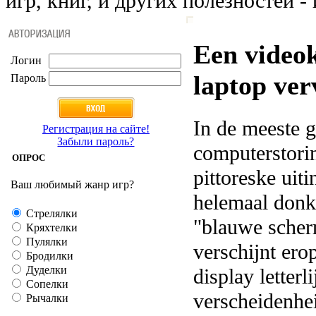
игр, книг, и других полезностей - 
Een videok
Логин
laptop ve
Пароль
In de meeste g
Регистрация на сайте!
Забыли пароль?
computerstorin
ОПРОС
pittoreske uiti
Ваш любимый жанр игр?
helemaal donke
Стрелялки
"blauwe scher
Кряхтелки
Пулялки
verschijnt ero
Бродилки
Дуделки
display letterl
Сопелки
verscheidenhei
Рычалки