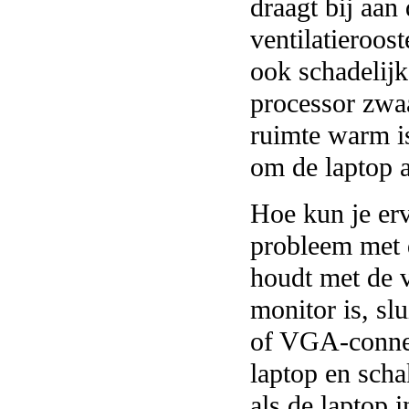
draagt ​​bij aa
ventilatieroos
ook schadelijk
processor zwaa
ruimte warm is
om de laptop a
Hoe kun je erv
probleem met 
houdt met de v
monitor is, sl
of VGA-connec
laptop en scha
als de laptop i