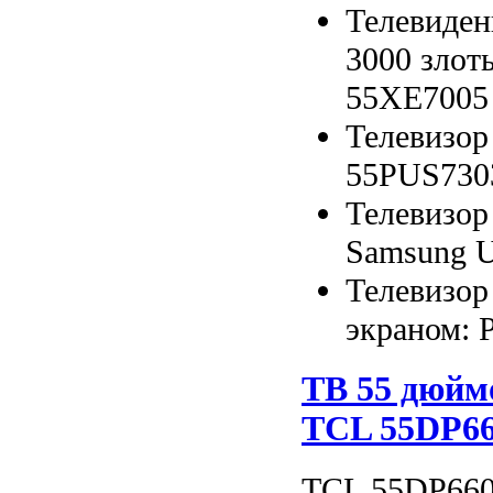
Телевиден
3000 злот
55XE7005
Телевизор 
55PUS7303
Телевизор
Samsung 
Телевизор
экраном: P
ТВ 55 дюймо
TCL 55DP6
TCL 55DP660 