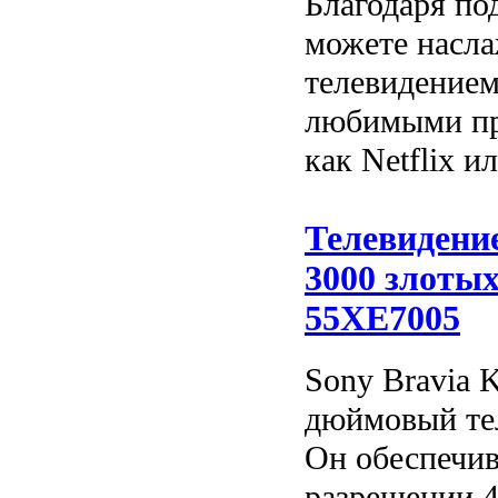
Благодаря по
можете насла
телевидением
любимыми пр
как Netflix и
Телевидение
3000 злотых
55XE7005
Sony Bravia 
дюймовый тел
Он обеспечив
разрешении 4