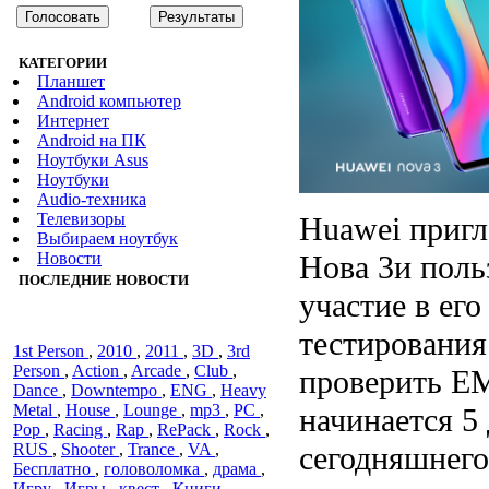
КАТЕГОРИИ
Планшет
Android компьютер
Интернет
Android на ПК
Ноутбуки Asus
Ноутбуки
Audiо-техника
Телевизоры
Huawei пригл
Выбираем ноутбук
Нова 3и поль
Новости
ПОСЛЕДНИЕ НОВОСТИ
участие в его
тестирования
1st Person
,
2010
,
2011
,
3D
,
3rd
Person
,
Action
,
Arcade
,
Club
,
проверить EM
Dance
,
Downtempo
,
ENG
,
Heavy
Metal
,
House
,
Lounge
,
mp3
,
PC
,
начинается 5 
Pop
,
Racing
,
Rap
,
RePack
,
Rock
,
сегодняшнего
RUS
,
Shooter
,
Trance
,
VA
,
Бесплатно
,
головоломка
,
драма
,
Игру
,
Игры
,
квест
,
Книги
,