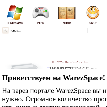
Приветствуем на WarezSpace!
На варез портале WarezSpace вы н
нужно. Огромное количество прог