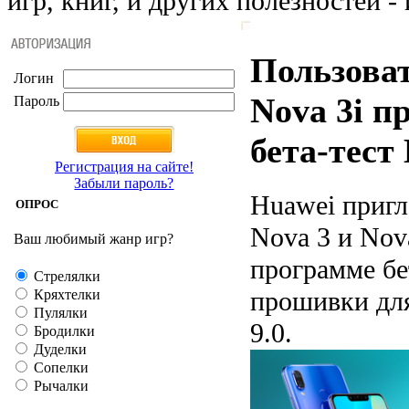
игр, книг, и других полезностей - 
Пользоват
Логин
Nova 3i п
Пароль
бета-тест
Регистрация на сайте!
Забыли пароль?
Huawei пригл
ОПРОС
Nova 3 и Nov
Ваш любимый жанр игр?
программе бе
Стрелялки
прошивки дл
Кряхтелки
Пулялки
9.0.
Бродилки
Дуделки
Сопелки
Рычалки