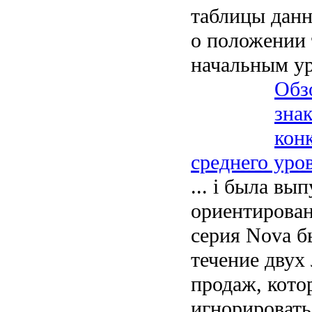
таблицы данн
о положении
начальным у
Обз
зна
кон
среднего уро
... i была вы
ориентирован
серия Nova б
течение двух 
продаж, кото
игнорировать