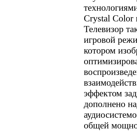
технологиями
Crystal Color
Телевизор та
игровой режи
котором изо
оптимизиров
воспроизведе
взаимодейст
эффектом зад
дополнено н
аудиосистемо
общей мощно