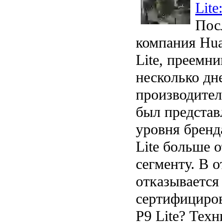
Lit
Посл
компания Hua
Lite, преемн
несколько дн
производител
был представ
уровня бренд
Lite больше 
сегменту. В 
отказывается
сертифициров
P9 Lite? Тех