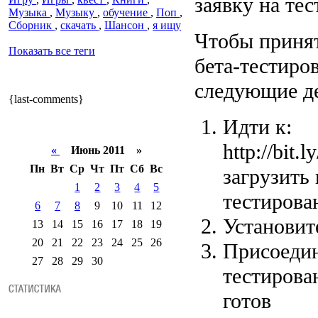
заявку на тес
Музыка
,
Музыку
,
обучение
,
Поп
,
Сборник
,
скачать
,
Шансон
,
я ищу
Чтобы принят
Показать все теги
бета-тестиро
следующие де
{last-comments}
Идти к:
http://bit
«
Июнь 2011 »
Пн
Вт
Ср
Чт
Пт
Сб
Вс
загрузить
1
2
3
4
5
тестирова
6
7
8
9
10
11
12
Установит
13
14
15
16
17
18
19
20
21
22
23
24
25
26
Присоедин
27
28
29
30
тестирован
готов