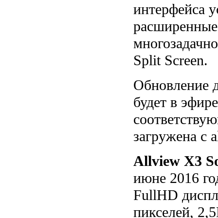
интерфейса у
расширенные
многозадачно
Split Screen.
Обновление д
будет в эфире
соответствую
загружена с a
Allview X3 So
июне 2016 го
FullHD диспл
пикселей, 2,