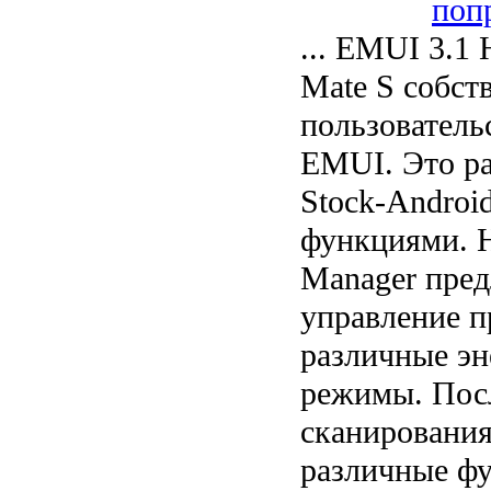
поп
... EMUI 3.1
Mate S собст
пользователь
EMUI. Это р
Stock-Androi
функциями. 
Manager пред
управление 
различные э
режимы. Посл
сканирования
различные фу