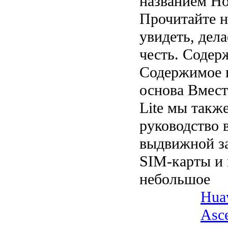
названием Hon
Прочитайте н
увидеть, дела
честь. Содер
Содержимое п
основа Вмест
Lite мы такж
руководство 
выдвижной з
SIM-карты и 
небольшое
Huaw
Asc