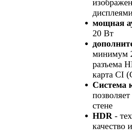
изображен
дисплеями
мощная а
20 Вт
дополнит
минимум 2
разъема H
карта CI (
Система 
позволяет
стене
HDR
- те
качество 