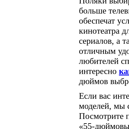
Поляки выби
больше телев
обеспечат ус
кинотеатра д
сериалов, а 
отличным удо
любителей сп
интересно
ка
дюймов выбр
Если вас инт
моделей, мы 
Посмотрите 
«55-дюймовы