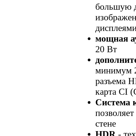
большую 
изображен
дисплеями
мощная а
20 Вт
дополнит
минимум 2
разъема H
карта CI (
Система 
позволяет
стене
HDR
- те