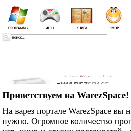
Приветствуем на WarezSpace!
На варез портале WarezSpace вы н
нужно. Огромное количество прог