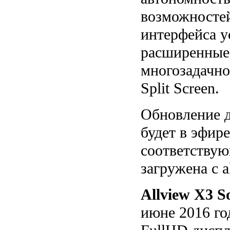
возможностей
интерфейса у
расширенные
многозадачно
Split Screen.
Обновление д
будет в эфире
соответствую
загружена с a
Allview X3 So
июне 2016 го