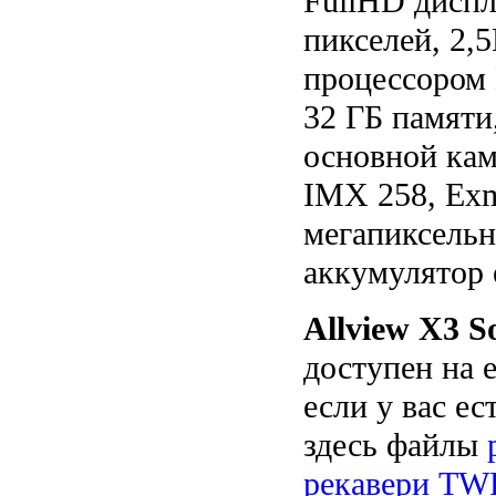
FullHD диспл
пикселей, 2,
процессором
32 ГБ памяти
основной кам
IMX 258, Exm
мегапиксельн
аккумулятор 
Allview X3 So
доступен на 
если у вас ес
здесь файлы
рекавери T