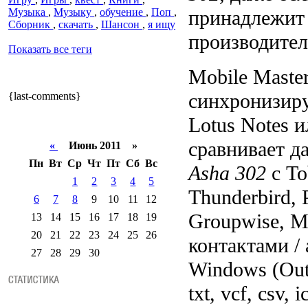
Музыка
,
Музыку
,
обучение
,
Поп
,
принадлежит
Сборник
,
скачать
,
Шансон
,
я ищу
производите
Показать все теги
Mobile Master
синхронизир
{last-comments}
Lotus Notes и
сравнивает д
«
Июнь 2011 »
Пн
Вт
Ср
Чт
Пт
Сб
Вс
Asha 302
с To
1
2
3
4
5
Thunderbird, 
6
7
8
9
10
11
12
Groupwise, M
13
14
15
16
17
18
19
20
21
22
23
24
25
26
контактами /
27
28
29
30
Windows (Out
txt, vcf, csv, i