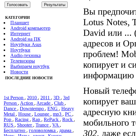
Вы предпочит
КАТЕГОРИИ
Lotus Notes, 
Планшет
Android компьютер
David или ...
Интернет
Android на ПК
адресов и Ор
Ноутбуки Asus
Ноутбуки
проблем! Mob
Audiо-техника
Телевизоры
копирует и с
Выбираем ноутбук
Новости
информацию
ПОСЛЕДНИЕ НОВОСТИ
Новый телефо
1st Person
,
2010
,
2011
,
3D
,
3rd
копирует ваш
Person
,
Action
,
Arcade
,
Club
,
Dance
,
Downtempo
,
ENG
,
Heavy
адресную кни
Metal
,
House
,
Lounge
,
mp3
,
PC
,
Pop
,
Racing
,
Rap
,
RePack
,
Rock
,
мобильного 
RUS
,
Shooter
,
Trance
,
VA
,
Бесплатно
,
головоломка
,
драма
,
302,
даже есл
Игру
,
Игры
,
квест
,
Книги
,