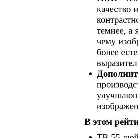
качество 
контрастн
темнее, а 
чему изоб
более ест
выразите
Дополнит
производс
улучшающ
изображен
В этом рейти
ТВ 55 дюй