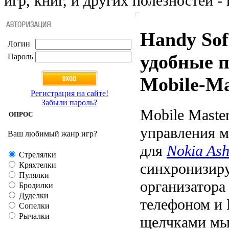
игр, книг, и других полезностей - 
Handy Sof
Логин
удобные 
Пароль
Mobile-Ma
Регистрация на сайте!
Забыли пароль?
Mobile Maste
ОПРОС
управления 
Ваш любимый жанр игр?
для
Nokia As
Стрелялки
синхронизиру
Кряхтелки
Пулялки
организатор
Бродилки
Дуделки
телефоном и 
Сопелки
Рычалки
щелчками м