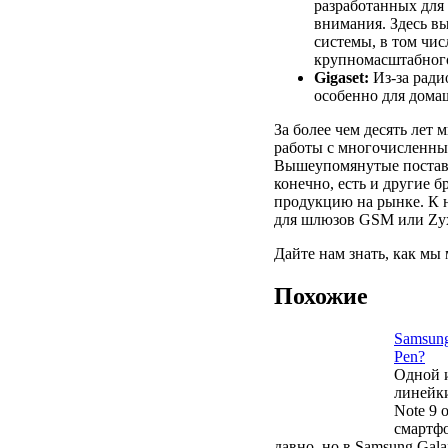
разработанных для 
внимания. Здесь в
системы, в том чис
крупномасштабного
Gigaset:
Из-за ради
особенно для дома
За более чем десять ле
работы с многочисленны
Вышеупомянутые поставщ
конечно, есть и другие 
продукцию на рынке. К н
для шлюзов GSM или Zyx
Дайте нам знать, как мы
Похожие
Samsung
Pen?
Одной 
линейки
Note 9 
смартфо
давно, но в Samsung Gala