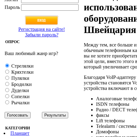
использова
Пароль
оборудовани
Швейцария
Регистрация на сайте!
Забыли пароль?
ОПРОС
Между тем, все больше и
обычным телефонным кана
Ваш любимый жанр игр?
вы не хотите приобретат
этой цели, вместо этого 
Стрелялки
который увеличивает сро
Кряхтелки
Благодаря VoIP-адаптер
Пулялки
устройства становятся 
Бродилки
устройства включают в с
Дуделки
Сопелки
Аналоговые телеф
Рычалки
ISDN телефоны
Радио / DECT тел
факсы
Lift телефоны
Telealarm / систем
КАТЕГОРИИ
Домофоны
Планшет