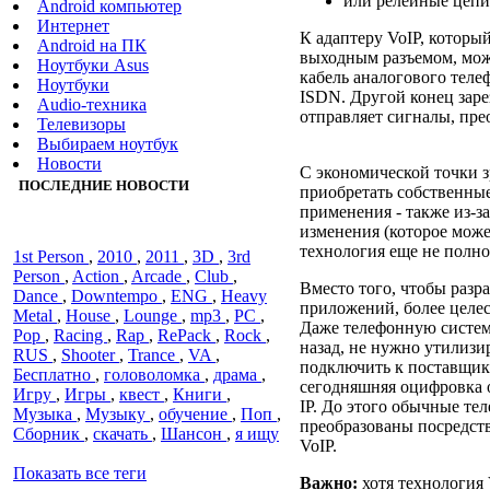
или релейные цепи
Android компьютер
Интернет
К адаптеру VoIP, которы
Android на ПК
выходным разъемом, мож
Ноутбуки Asus
кабель аналогового теле
Ноутбуки
ISDN. Другой конец заре
Audiо-техника
отправляет сигналы, прео
Телевизоры
Выбираем ноутбук
Новости
С экономической точки з
ПОСЛЕДНИЕ НОВОСТИ
приобретать собственные
применения - также из-за
изменения (которое може
технология еще не полно
1st Person
,
2010
,
2011
,
3D
,
3rd
Person
,
Action
,
Arcade
,
Club
,
Вместо того, чтобы разр
Dance
,
Downtempo
,
ENG
,
Heavy
приложений, более целе
Metal
,
House
,
Lounge
,
mp3
,
PC
,
Даже телефонную систем
Pop
,
Racing
,
Rap
,
RePack
,
Rock
,
назад, не нужно утилизи
RUS
,
Shooter
,
Trance
,
VA
,
подключить к поставщику
Бесплатно
,
головоломка
,
драма
,
сегодняшняя оцифровка 
Игру
,
Игры
,
квест
,
Книги
,
IP. До этого обычные те
Музыка
,
Музыку
,
обучение
,
Поп
,
преобразованы посредст
Сборник
,
скачать
,
Шансон
,
я ищу
VoIP.
Показать все теги
Важно:
хотя технология 