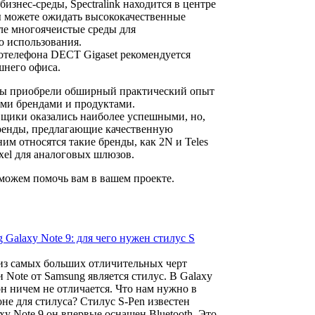
бизнес-среды, Spectralink находится в центре
ы можете ожидать высококачественные
ле многоячеистые среды для
 использования.
отелефона DECT Gigaset рекомендуется
шнего офиса.
т мы приобрели обширный практический опыт
ми брендами и продуктами.
ики оказались наиболее успешными, но,
бренды, предлагающие качественную
им относятся такие бренды, как 2N и Teles
el для аналоговых шлюзов.
 можем помочь вам в вашем проекте.
 Galaxy Note 9: для чего нужен стилус S
из самых больших отличительных черт
 Note от Samsung является стилус. В Galaxy
он ничем не отличается.
Что нам нужно в
не для стилуса? Стилус S-Pen известен
xy Note 9 он впервые оснащен Bluetooth. Это