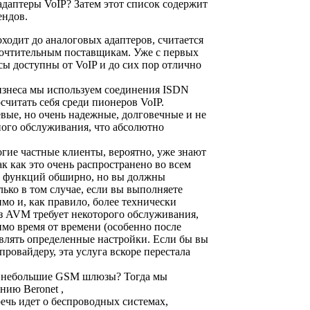
даптеры VoIP? Затем этот список содержит
ендов.
оходит до аналоговых адаптеров, считается
очтительным поставщикам. Уже с первых
ы доступны от VoIP и до сих пор отлично
изнеса мы используем соединения ISDN
осчитать себя среди пионеров VoIP.
евые, но очень надежные, долговечные и не
ного обслуживания, что абсолютно
гие частные клиенты, вероятно, уже знают
ак как это очень распространено во всем
е функций обширно, но вы должны
лько в том случае, если вы выполняете
мо и, как правило, более технически
из AVM требует некоторого обслуживания,
имо время от времени (особенно после
влять определенные настройки. Если бы вы
провайдеру, эта услуга вскоре перестала
 небольшие GSM шлюзы? Тогда мы
нию Beronet ,
речь идет о беспроводных системах,