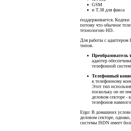
GSM
и T.38 для факса
поддерживается. Кодеки 
потому что обычное тел
технологию HD.
Для работы с адаптером 
типов.
Преобразователь 
адаптер обеспечив
телефонной систе
Телефонный конв
к телефонному конв
Этот тип использов
поскольку он не им
деловом секторе - 
телефонов намного
Ergo: В домашних услов
деловом секторе, однак
системы ISDN имеет бол