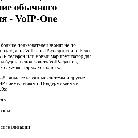
ние обычного
я - VoIP-One
 больше пользователей звонят не по
лам, а по VoIP - по IP-соединению. Если
ь IP-телефон или новый маршрутизатор для
вы будете использовать VoIP-адаптер,
к службы старых устройств.
у обычные телефонные системы и другие
VoIP-совместимыми. Поддерживаемые
ебя:
оны
ефоны
ы сигнализации