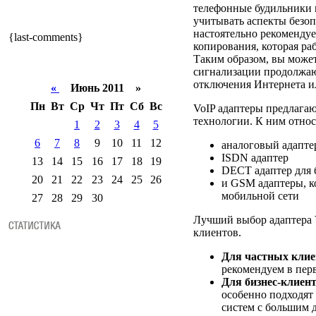
телефонные будильники 
учитывать аспекты безоп
настоятельно рекомендуе
{last-comments}
копирования, которая ра
Таким образом, вы может
сигнализации продолжаю
отключения Интернета и
«
Июнь 2011 »
Пн
Вт
Ср
Чт
Пт
Сб
Вс
VoIP адаптеры предлага
технологии. К ним относ
1
2
3
4
5
6
7
8
9
10
11
12
аналоговый адапте
ISDN адаптер
13
14
15
16
17
18
19
DECT адаптер для 
20
21
22
23
24
25
26
и GSM адаптеры, к
мобильной сети
27
28
29
30
Лучший выбор адаптера V
клиентов.
Для частных клие
рекомендуем в пер
Для бизнес-клиент
особенно подходят
систем с большим