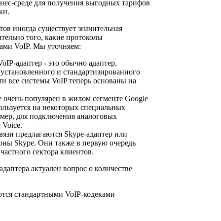
знес-среде для получения выгодных тарифов
ки.
тов иногда существует значительная
тельно того, какие протоколы
ами VoIP. Мы уточняем:
IP-адаптер - это обычно адаптер,
 установленного и стандартизированного
ти все системы VoIP теперь основаны на
 очень популярен в жилом сегменте Google
пользуется на некоторых специальных
имер, для подключения аналоговых
 Voice.
вязи предлагаются Skype-адаптер или
оны Skype. Они также в первую очередь
частного сектора клиентов.
адаптера актуален вопрос о количестве
ются стандартными VoIP-кодеками