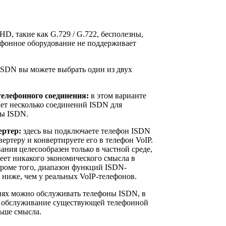
HD, такие как G.729 / G.722, бесполезны,
ефонное оборудование не поддерживает
ISDN вы можете выбрать один из двух
телефонного соединения:
в этом варианте
ает несколько соединений ISDN для
мы ISDN.
ертер:
здесь вы подключаете телефон ISDN
ертеру и конвертируете его в телефон VoIP.
ания целесообразен только в частной среде,
еет никакого экономического смысла в
кроме того, диапазон функций ISDN-
 ниже, чем у реальных VoIP-телефонов.
иях можно обслуживать телефоны ISDN, в
о, обслуживание существующей телефонной
ьше смысла.