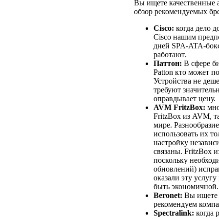
Вы ищете качественные а
обзор рекомендуемых бр
Cisco:
когда дело д
Cisco нашим предп
дней SPA-ATA-бокс
работают.
Паттон:
В сфере б
Patton кто может п
Устройства не деш
требуют значитель
оправдывает цену.
AVM FritzBox:
мно
FritzBox из AVM, т
мире. Разнообрази
использовать их то
настройку независи
связаны. FritzBox 
поскольку необход
обновлений) испра
оказали эту услугу 
быть экономичной.
Beronet:
Вы ищете
рекомендуем компа
Spectralink:
когда 