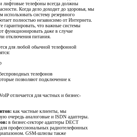
и лифтовые телефоны всегда должны
асности. Когда дело доходит до здоровья, мы
м использовать систему резервного
ботает полностью независимо от Интернета.
е гарантировать, что важные системы
т функционировать даже в случае
ли отключения питания.
ются для любой обычной телефонной
ятся:
р
беспроводных телефонов
оторые позволяют подключение к
oIP отличается для частных и бизнес-
нтов:
как частные клиенты, мы
вую очередь аналоговые и ISDN адаптеры.
ов:
в бизнес-секторе адаптеры DECT
 для профессиональных радиотелефонных
 диапазоном. GSM-шлюзы также