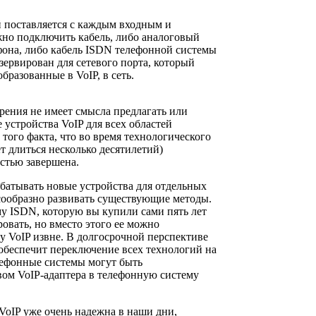
й поставляется с каждым входным и
но подключить кабель, либо аналоговый
фона, либо кабель ISDN телефонной системы
зервирован для сетевого порта, который
бразованные в VoIP, в сеть.
рения не имеет смысла предлагать или
 устройства VoIP для всех областей
 того факта, что во время технологического
т длиться несколько десятилетий)
стью завершена.
абатывать новые устройства для отдельных
сообразно развивать существующие методы.
у ISDN, которую вы купили сами пять лет
ровать, но вместо этого ее можно
 VoIP извне. В долгосрочной перспективе
обеспечит переключение всех технологий на
лефонные системы могут быть
вом VoIP-адаптера в телефонную систему
VoIP уже очень надежна в наши дни,