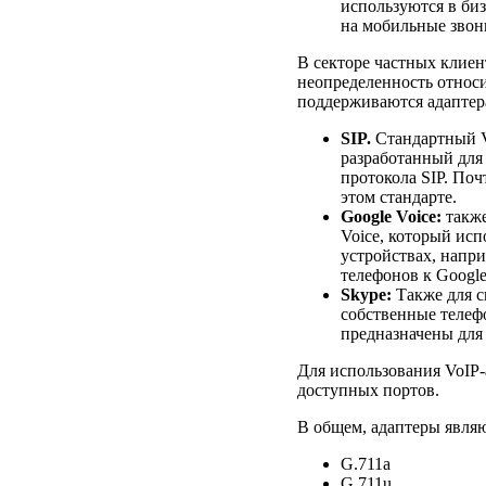
используются в би
на мобильные звон
В секторе частных клиен
неопределенность относи
поддерживаются адаптер
SIP.
Стандартный Vo
разработанный для
протокола SIP. Поч
этом стандарте.
Google Voice:
также
Voice, который ис
устройствах, напр
телефонов к Google
Skype:
Также для с
собственные телеф
предназначены для 
Для использования VoIP-
доступных портов.
В общем, адаптеры явля
G.711a
G.711u