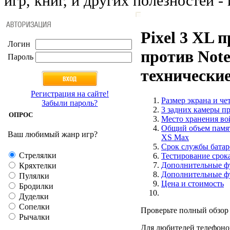
игр, книг, и других полезностей - 
Pixel 3 XL 
Логин
против Note
Пароль
технически
Регистрация на сайте!
Размер экрана и че
Забыли пароль?
3 задних камеры п
ОПРОС
Место хранения во
Общий объем памяти
Ваш любимый жанр игр?
XS Max
Срок службы батар
Стрелялки
Тестирование срок
Дополнительные ф
Кряхтелки
Дополнительные ф
Пулялки
Цена и стоимость
Бродилки
Дуделки
Сопелки
Проверьте полный обзо
Рычалки
Для любителей телефоно