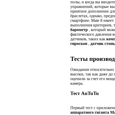
полы, и когда вы вводите
упражнений, которые вы
приятное дополнение для
браслетах, однако, пред
смартфоне. Mate 8 имеет
выполнения критериев, т
барометр
, который можн
фактического давления в
датчиков, таких как
ком
гироскоп
,
датчик
стоп
Тесты произво
Ожидания относительно 
высоки, так как даже до
оценили за счет его мощн
камера.
Тест AnTuTu
Первый тест с приложе
аппаратного гиганта Ma