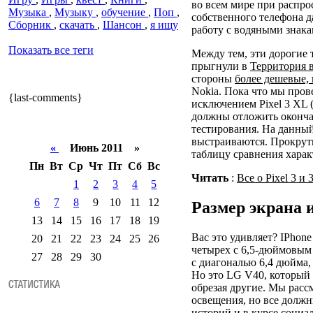
во всем мире при распр
Музыка
,
Музыку
,
обучение
,
Поп
,
собственного телефона д
Сборник
,
скачать
,
Шансон
,
я ищу
работу с водяными знака
Показать все теги
Между тем, эти дорогие
прыгнули в
Территория 
стороны
более дешевые,
Nokia. Пока что мы пров
{last-comments}
исключением Pixel 3 XL 
должны отложить оконча
тестирования. На данны
выстраиваются. Прокрут
«
Июнь 2011 »
таблицу сравнения харак
Пн
Вт
Ср
Чт
Пт
Сб
Вс
Читать
:
Все о Pixel 3 и
1
2
3
4
5
6
7
8
9
10
11
12
Размер экрана 
13
14
15
16
17
18
19
Вас это удивляет? IPhon
20
21
22
23
24
25
26
четырех с 6,5-дюймовым 
27
28
29
30
с диагональю 6,4 дюйма,
Но это LG V40, который
обрезая другие. Мы расс
освещения, но все должн
историй и в курсе социа