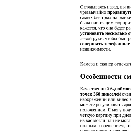
Оглядываясь назад, вы 
чрезвычайно
продвинут
самых быстрых на рынке
была настоящим сюрпризо
кажется, что она будет р
установить несколько 
левой руки, чтобы быст
совершать телефонные
недвижимости.
Камера и сканер отпечат
Особенности см
Качественный
6-дюймов
точек 368 пикселей
очен
изображений или видео 
можете регулировать ярк
положением. Я могу подч
четкую картину при днев
из вас могли или не мог
полным разрешением, то 
и ответ прост и логичен,