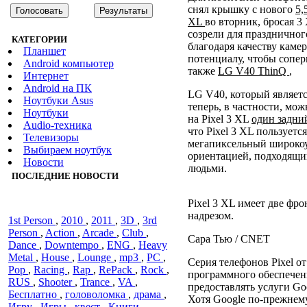
снял крышку с нового
5,
XL
во вторник, бросая 3
созрели для праздничного
КАТЕГОРИИ
благодаря качеству каме
Планшет
потенциалу, чтобы сопер
Android компьютер
также
LG V40 ThinQ
,
Интернет
Android на ПК
LG V40, который являет
Ноутбуки Asus
теперь, в частности, мо
Ноутбуки
на Pixel 3 XL
один задни
Audiо-техника
что Pixel 3 XL пользуетс
Телевизоры
мегапиксельный широкоу
Выбираем ноутбук
ориентацией, подходящи
Новости
людьми.
ПОСЛЕДНИЕ НОВОСТИ
Pixel 3 XL имеет две фр
надрезом.
1st Person
,
2010
,
2011
,
3D
,
3rd
Person
,
Action
,
Arcade
,
Club
,
Сара Тью / CNET
Dance
,
Downtempo
,
ENG
,
Heavy
Metal
,
House
,
Lounge
,
mp3
,
PC
,
Серия телефонов Pixel от
Pop
,
Racing
,
Rap
,
RePack
,
Rock
,
программного обеспечен
RUS
,
Shooter
,
Trance
,
VA
,
предоставлять услуги Go
Бесплатно
,
головоломка
,
драма
,
Хотя Google по-прежнем
Игру
,
Игры
,
квест
,
Книги
,