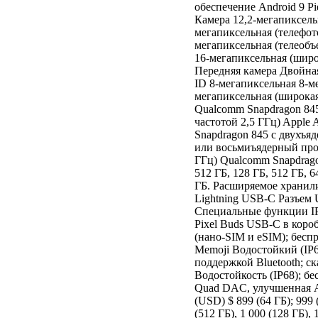
обеспечение Android 9 Pi
Камера 12,2-мегапиксельн
мегапиксельная (телефот
мегапиксельная (телеобъе
16-мегапиксельная (широ
Передняя камера Двойная
ID 8-мегапиксельная 8-ме
мегапиксельная (широкая
Qualcomm Snapdragon 84
частотой 2,5 ГГц) Appl
Snapdragon 845 с двухъя
или восьмиъядерный проц
ГГц) Qualcomm Snapdragon
512 ГБ, 128 ГБ, 512 ГБ, 6
ГБ. Расширяемое хранил
Lightning USB-C Разъем
Специальные функции IP
Pixel Buds USB-C в коро
(нано-SIM и eSIM); бесп
Memoji Водостойкий (IP68
поддержкой Bluetooth; с
Водостойкость (IP68); бе
Quad DAC, улучшенная AI
(USD) $ 899 (64 ГБ); 999 (
(512 ГБ), 1 000 (128 ГБ),