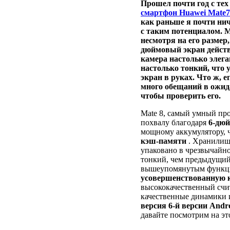
Прошел почти год с тех
смартфон Huawei Mate7
как раньше я почти нич
с таким потенциалом.
M
несмотря на его размер,
дюймовый экран действ
камера настолько элега
настолько тонкий, что 
экран в руках.
Что ж, е
много обещаний в ожида
чтобы проверить его.
Mate 8, самый умный пр
похвалу благодаря
6-дюй
мощному аккумулятору, 
кэш-памяти
. Хранилищ
упаковано в чрезвычайно
тонкий, чем предыдущий 
вышеупомянутым функци
усовершенствованную к
высококачественный счи
качественные динамики и
версия 6-й версии Andr
давайте посмотрим на это