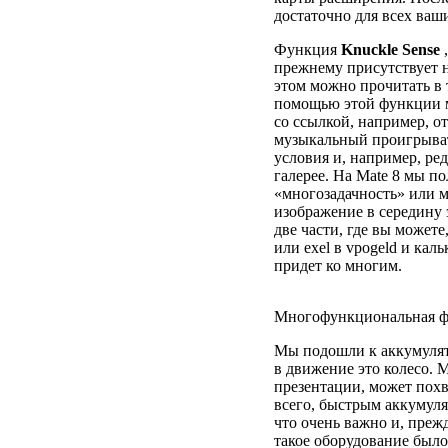
достаточно для всех ваш
Функция
Knuckle Sense
,
прежнему присутствует н
этом можно прочитать в 
помощью этой функции м
со ссылкой, например, о
музыкальный проигрыват
условия и, например, ре
галерее. На Mate 8 мы 
«многозадачность» или м
изображение в середину 
две части, где вы может
или exel в vpogeld и кал
придет ко многим.
Многофункциональная ф
Мы подошли к аккумулят
в движение это колесо. M
презентации, может пох
всего, быстрым аккумуля
что очень важно и, преж
такое оборудование было