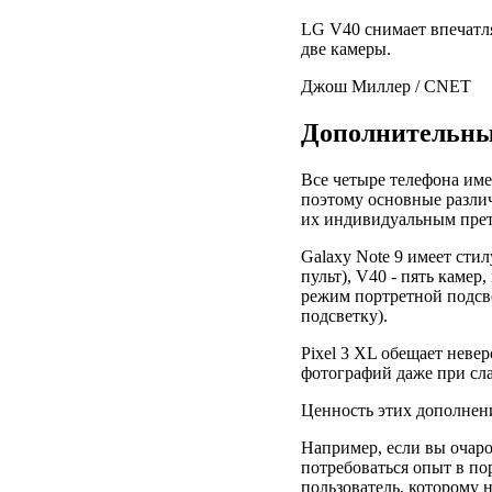
LG V40 снимает впечатл
две камеры.
Джош Миллер / CNET
Дополнительны
Все четыре телефона им
поэтому основные различ
их индивидуальным прете
Galaxy Note 9 имеет стил
пульт), V40 - пять камер
режим портретной подсв
подсветку).
Pixel 3 XL обещает неве
фотографий даже при сл
Ценность этих дополнен
Например, если вы очар
потребоваться опыт в п
пользователь, которому 