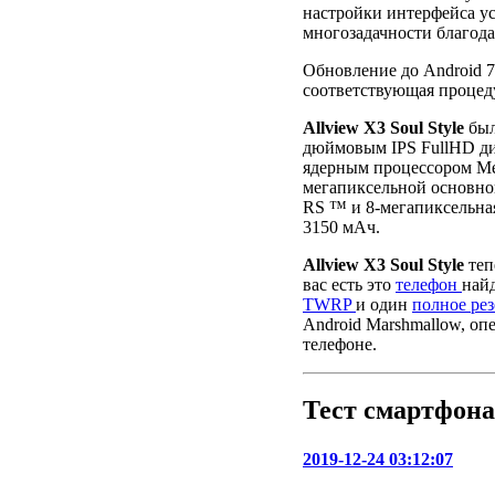
настройки интерфейса у
многозадачности благодар
Обновление до Android 7.
соответствующая процеду
Allview X3 Soul Style
был
дюймовым IPS FullHD дис
ядерным процессором Me
мегапиксельной основно
RS ™ и 8-мегапиксельная
3150 мАч.
Allview X3 Soul Style
теп
вас есть это
телефон
най
TWRP
и один
полное ре
Android Marshmallow, оп
телефоне.
Тест смартфона
2019-12-24 03:12:07