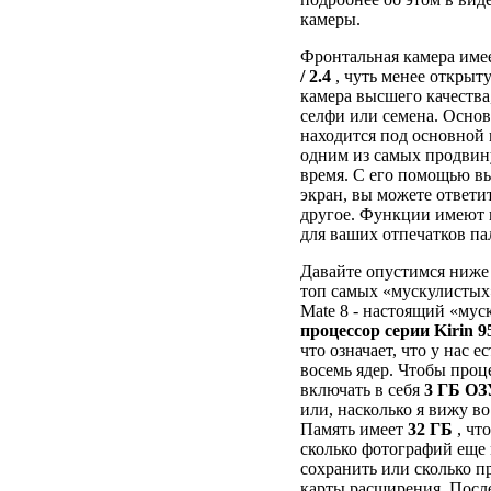
камеры.
Фронтальная камера име
/ 2.4
, чуть менее открыту
камера высшего качества
селфи или семена. Основ
находится под основной
одним из самых продвину
время. С его помощью вы
экран, вы можете ответи
другое. Функции имеют г
для ваших отпечатков па
Давайте опустимся ниже 
топ самых «мускулистых
Mate 8 - настоящий «муск
процессор серии Kirin 9
что означает, что у нас 
восемь ядер. Чтобы проц
включать в себя
3 ГБ ОЗ
или, насколько я вижу во
Память имеет
32 ГБ
, чт
сколько фотографий еще
сохранить или сколько п
карты расширения. После