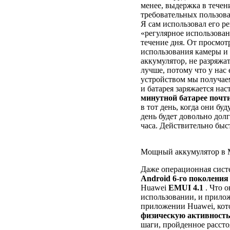
менее, выдержка в течен
требовательных пользова
Я сам использовал его ре
«регулярное использован
течение дня. От просмот
использования камеры и 
аккумулятор, не разряжат
лучше, потому что у нас
устройством мы получаем
и батарея заряжается нас
минутной батарее почт
в тот день, когда они бу
день будет довольно дол
часа. Действительно быст
Мощный аккумулятор в M
Даже операционная сист
Android 6-го поколения
Huawei
EMUI 4.1
. Что о
использовании, и прило
приложении Huawei, кот
физическую активность
шаги, пройденное расст