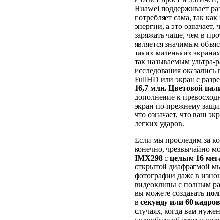
Huawei поддерживает ра
потребляет сама, так ка
энергии, а это означает,
заряжать чаще, чем в пр
является значимым объяс
таких маленьких экрана
так называемым ультра-р
исследования оказались 
FullHD или экран с разр
16,7 млн. Цветовой пал
дополнение к превосход
экран по-прежнему защ
что означает, что ваш э
легких ударов.
Если мы проследим за ко
конечно, чрезвычайно 
IMX298
с
целым
16 мег
открытой диафрагмой мы
фотографии даже в изно
видеоклипы с полным ра
вы можете создавать
пол
в
секунду или 60 кадров
случаях, когда вам нуже
подробнее об этом в виде