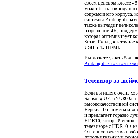
своем ценовом классе - 
может быть равнодушным.
современного корпуса, к
системой Ambilight сразу
также выглядит великоле
разрешении 4K, поддерж
которая оптимизирует к
Smart TV и достаточное 
USB и 4x HDMI.
Вы можете узнать больше
Ambilight - что стоит зна
Телевизор 55 дюйм
Если вы ищете очень хо
Samsung UE55NU8002 зас
высококачественной сис
Версия 10 с пометкой «
и предлагает гораздо лу
HDR10, который использу
телевизоре с HDR10 + ка
Отличное качество изобр
дополнительными техноло