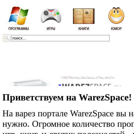
Приветствуем на WarezSpace!
На варез портале WarezSpace вы н
нужно. Огромное количество прог