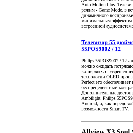
Auto Motion Plus. Телев
режим - Game Mode, в к
динамичного воспроизве
минимальным эффектом з
встроенной аудиосистемо
Телевизор 55 дюймо
55POS9002 / 12
Philips 55POS9002 / 12 -
можно ожидать потрясающ
во-первых, с разрешение
технологии OLED произв
Perfect это обеспечивает
беспрецедентный контрас
Дополнительные достопр
Ambilight. Philips 55POS
Android, и, как передов
возможности Smart TV.
Allview X3 Soul