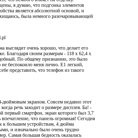
цены, я думаю, что подгонка элементов
ойства является абсолютной основой, и
осхищаюсь, была немного разочаровывающей
.pl
ма выглядит очень хорошо, что делает его
е. Благодаря своим размерам - 118 х 62,4 х
удобный. По общему признанию, это было
о не беспокоило меня лично. Е1 легкий,
 себе представить, что телефон из такого
 4-дюймовым экраном. Совсем недавно этот
когда речь заходит о размере дисплея. Ба! -
й первый смартфон, экран которого был 3,7
 впечатление, что панель огромная! Сегодня
к к большим устройствам, 4 дюйма
ми, и изначально было очень трудно
ер. Самая большая бедность оказалась