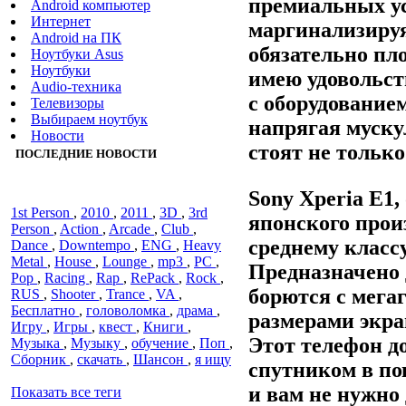
премиальных ус
Android компьютер
Интернет
маргинализируя
Android на ПК
обязательно пло
Ноутбуки Asus
Ноутбуки
имею удовольст
Audiо-техника
с оборудованием
Телевизоры
Выбираем ноутбук
напрягая мускул
Новости
стоят не тольк
ПОСЛЕДНИЕ НОВОСТИ
Sony Xperia E1,
1st Person
,
2010
,
2011
,
3D
,
3rd
японского прои
Person
,
Action
,
Arcade
,
Club
,
среднему класс
Dance
,
Downtempo
,
ENG
,
Heavy
Metal
,
House
,
Lounge
,
mp3
,
PC
,
Предназначено 
Pop
,
Racing
,
Rap
,
RePack
,
Rock
,
борются с мега
RUS
,
Shooter
,
Trance
,
VA
,
Бесплатно
,
головоломка
,
драма
,
размерами экран
Игру
,
Игры
,
квест
,
Книги
,
Этот телефон 
Музыка
,
Музыку
,
обучение
,
Поп
,
Сборник
,
скачать
,
Шансон
,
я ищу
спутником в по
и вам не нужно
Показать все теги