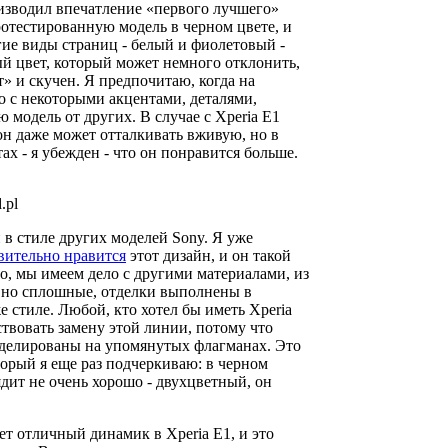
роизводил впечатление «первого лучшего»
отестированную модель в черном цвете, и
ие виды страниц - белый и фиолетовый -
й цвет, который может немного отклонить,
т» и скучен. Я предпочитаю, когда на
 с некоторыми акцентами, деталями,
 модель от других. В случае с Xperia E1
 он даже может отталкивать вживую, но в
ах - я убежден - что он понравится больше.
.pl
 в стиле других моделей Sony. Я уже
вительно нравится
этот дизайн, и он такой
но, мы имеем дело с другими материалами, из
, но сплошные, отделки выполнены в
е стиле. Любой, кто хотел бы иметь Xperia
ствовать замену этой линии, потому что
оделированы на упомянутых флагманах. Это
торый я еще раз подчеркиваю: в черном
ядит не очень хорошо - двухцветный, он
т отличный динамик в Xperia E1, и это