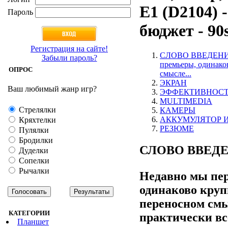
E1 (D2104) 
Пароль
бюджет - 90
Регистрация на сайте!
СЛОВО ВВЕДЕНИЯ 
Забыли пароль?
премьеры, одинако
ОПРОС
смысле...
ЭКРАН
Ваш любимый жанр игр?
ЭФФЕКТИВНОСТ
MULTIMEDIA
Стрелялки
КАМЕРЫ
АККУМУЛЯТОР И
Кряхтелки
РЕЗЮМЕ
Пулялки
Бродилки
СЛОВО ВВЕД
Дуделки
Сопелки
Рычалки
Недавно мы пе
одинаково круп
переносном смы
КАТЕГОРИИ
практически вс
Планшет