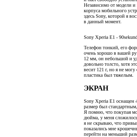
Независимо от модели и 
корпуса мобильного устр
здесь Sony, которой я в
в данный момент.
Sony Xperia E1 - 90sekund
Телефон тонкий, его фор
очень хорошо в вашей рук
12 мм, он небольшой и 
довольно толсто, хотя эт
весит 121 г, но я не могу
пластика был тяжелым.
ЭКРАН
Sony Xperia E1 оснащен
размер был стандартным, 
Я помню, что покупая мо
дюйма, у меня сложилось
я не скрываю, что привы
показались мне крошечны
перейти на меньший разм