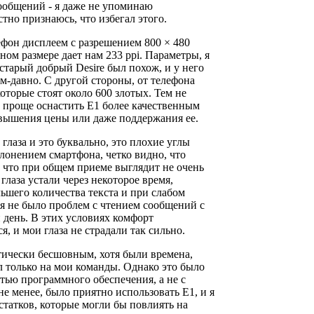
ообщений - я даже не упоминаю
тно признаюсь, что избегал этого.
ефон дисплеем с разрешением 800 × 480
ном размере дает нам 233 ppi. Параметры, я
старый добрый Desire был похож, и у него
м-давно. С другой стороны, от телефона
которые стоят около 600 злотых. Тем не
о проще оснастить E1 более качественным
овышения цены или даже поддержания ее.
 глаза и это буквально, это плохие углы
лонением смартфона, четко видно, что
 что при общем приеме выглядит не очень
глаза устали через некоторое время,
ьшего количества текста и при слабом
я не было проблем с чтением сообщений с
 день. В этих условиях комфорт
, и мои глаза не страдали так сильно.
тически бесшовным, хотя были времена,
л только на мои команды. Однако это было
стью программного обеспечения, а не с
не менее, было приятно использовать E1, и я
статков, которые могли бы повлиять на