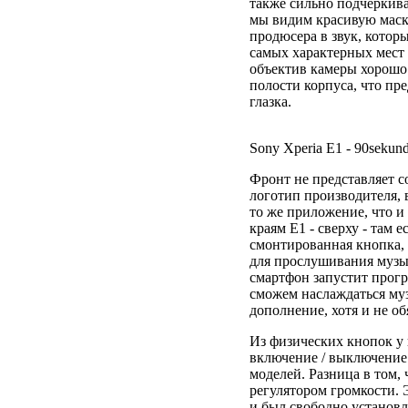
также сильно подчеркива
мы видим красивую маск
продюсера в звук, котор
самых характерных мест 
объектив камеры хорошо 
полости корпуса, что пр
глазка.
Sony Xperia E1 - 90sekund
Фронт не представляет с
логотип производителя,
то же приложение, что и
краям E1 - сверху - там 
смонтированная кнопка,
для прослушивания музы
смартфон запустит прогр
сможем наслаждаться му
дополнение, хотя и не о
Из физических кнопок у н
включение / выключение 
моделей. Разница в том, 
регулятором громкости. 
и был свободно установле