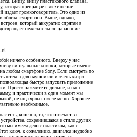
ется. Внизу, внизу пластикового клапана,
у, которая превращает восхищение
ый издает громкоговоритель. Это одно из
в облике смартфона. Выше, однако,
встроен, который аккуратно спрятан в
едотвращает нежелательное царапание
.pl
обой ничего особенного. Вверху у нас
 внизу виртуальные кнопки, которые имеют
 на любом смартфоне Sony. Если смотреть по
есть штекер для наушников и очень хитро
 позволяющая быстро запускать приложение
ки. Просто нажмите ее дольше, и наш
амму, и практически в один момент мы
зыкой, не ища ярлык после меню. Хорошее
бязательно необходимое.
ас есть, конечно, та, что отвечает за
устройства, сохранившаяся в стиле других
что мы имеем дело с пластиком, как с
Этот ключ, к сожалению, двигался неудобно
н, что немного влияет на отделку.