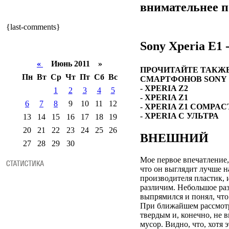
внимательнее п
{last-comments}
Sony Xperia E1 -
«
Июнь 2011 »
ПРОЧИТАЙТЕ ТАКЖ
Пн
Вт
Ср
Чт
Пт
Сб
Вс
СМАРТФОНОВ SONY
- XPERIA Z2
1
2
3
4
5
- XPERIA Z1
6
7
8
9
10
11
12
- XPERIA Z1 COMPAC
- XPERIA С УЛЬТРА
13
14
15
16
17
18
19
20
21
22
23
24
25
26
ВНЕШНИЙ
27
28
29
30
Мое первое впечатление,
что он выглядит лучше н
производителя пластик, 
различим. Небольшое раз
выпрямился и понял, что
При ближайшем рассмотр
твердым и, конечно, не в
мусор. Видно, что, хотя 