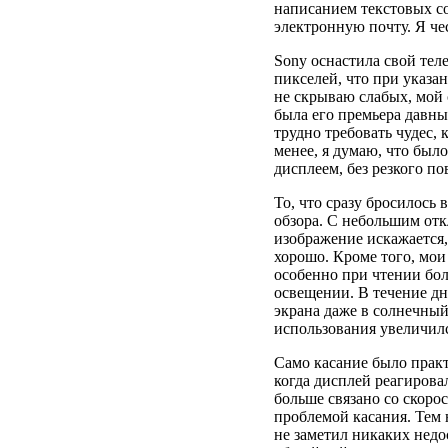
написанием текстовых с
электронную почту. Я чес
Sony оснастила свой тел
пикселей, что при указан
не скрываю слабых, мой 
была его премьера давны
трудно требовать чудес, 
менее, я думаю, что был
дисплеем, без резкого п
То, что сразу бросилось в
обзора. С небольшим отк
изображение искажается,
хорошо. Кроме того, мои 
особенно при чтении бол
освещении. В течение дн
экрана даже в солнечный
использования увеличился
Само касание было прак
когда дисплей реагирова
больше связано со скоро
проблемой касания. Тем 
не заметил никаких недо