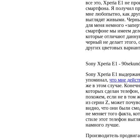
все это, Xperia E1 не п
смартфона. Я получил пр
мне любопытно, как друг
выглядят живыми. Черны
для меня немного «запер
смартфоне мы имеем дело
которые отличают данную
черный не делает этого,
других цветовых вариант
Sony Xperia E1 - 90sekund
Sony Xperia E1 выдержан
упоминал,
что мне дейст
же в этом случае. Конеч
которых сделан телефон
похожем, если не в том ж
из серии Z, может почув
видно, что они были см
не меняет того факта, ко
стиле этот телефон выгл
намного лучше.
Производитель продвигае