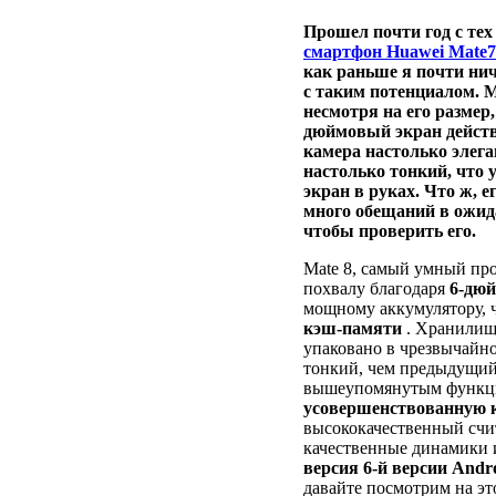
Прошел почти год с тех
смартфон Huawei Mate7
как раньше я почти нич
с таким потенциалом.
M
несмотря на его размер,
дюймовый экран действ
камера настолько элега
настолько тонкий, что 
экран в руках.
Что ж, е
много обещаний в ожида
чтобы проверить его.
Mate 8, самый умный пр
похвалу благодаря
6-дюй
мощному аккумулятору, 
кэш-памяти
. Хранилищ
упаковано в чрезвычайно
тонкий, чем предыдущий 
вышеупомянутым функци
усовершенствованную к
высококачественный счи
качественные динамики и
версия 6-й версии Andr
давайте посмотрим на это