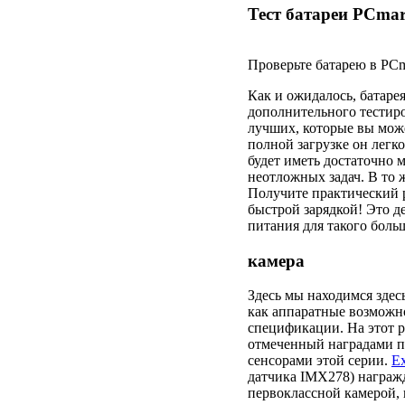
Тест батареи PCma
Проверьте батарею в PC
Как и ожидалось, батаре
дополнительного тестиро
лучших, которые вы може
полной загрузке он легк
будет иметь достаточно
неотложных задач. В то 
Получите практический р
быстрой зарядкой! Это 
питания для такого боль
камера
Здесь мы находимся здесь
как аппаратные возможно
спецификации. На этот р
отмеченный наградами п
сенсорами этой серии.
E
датчика IMX278) награжд
первоклассной камерой, 