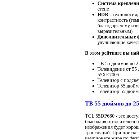
Система креплен
стене
HDR
- технология
контрастность (темн
благодаря чему из
выразительным)
Дополнительные 
улучшающие качест
В этом рейтинге вы най
ТВ 55 дюймов до 2
Телевидение от 55 
55XE7005
Телевизор с подсвет
Телевизор 55 дюй
Телевизор 55 дюймо
ТВ 55 дюймов до 2
TCL 55DP660 - это дост
благодаря относительно
изображения будет хорош
трансляций. При поиске
чемпионате мира по футб