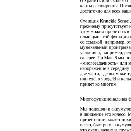
сохранить или сколько п
карты расширения. После
достаточно для всех ваш
Функция
Knuckle Sense
,
прежнему присутствует н
этом можно прочитать в 
помощью этой функции м
со ссылкой, например, о
музыкальный проигрыват
условия и, например, ре
галерее. На Mate 8 мы 
«многозадачность» или м
изображение в середину 
две части, где вы может
или exel в vpogeld и кал
придет ко многим.
Многофункциональная ф
Мы подошли к аккумулят
в движение это колесо. M
презентации, может пох
всего, быстрым аккумуля
что очень важно и, преж