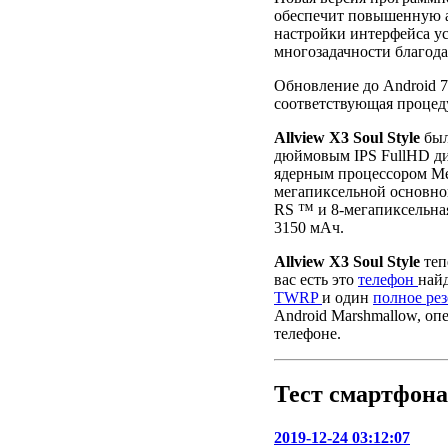
обеспечит повышенную а
настройки интерфейса у
многозадачности благодар
Обновление до Android 7.
соответствующая процеду
Allview X3 Soul Style
был
дюймовым IPS FullHD дис
ядерным процессором Me
мегапиксельной основно
RS ™ и 8-мегапиксельная
3150 мАч.
Allview X3 Soul Style
теп
вас есть это
телефон
най
TWRP
и один
полное ре
Android Marshmallow, оп
телефоне.
Тест смартфона
2019-12-24 03:12:07