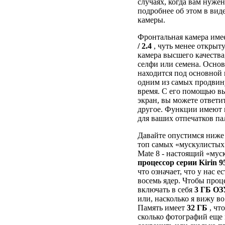
случаях, когда вам нуже
подробнее об этом в виде
камеры.
Фронтальная камера име
/ 2.4
, чуть менее открыту
камера высшего качества
селфи или семена. Основ
находится под основной
одним из самых продвину
время. С его помощью вы
экран, вы можете ответи
другое. Функции имеют г
для ваших отпечатков па
Давайте опустимся ниже 
топ самых «мускулистых
Mate 8 - настоящий «муск
процессор серии Kirin 9
что означает, что у нас 
восемь ядер. Чтобы проц
включать в себя
3 ГБ ОЗ
или, насколько я вижу во
Память имеет
32 ГБ
, чт
сколько фотографий еще