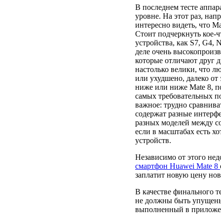
В последнем тесте аппар
уровне. На этот раз, нап
интересно видеть, что M
Стоит подчеркнуть кое-ч
устройства, как S7, G4, N
деле очень высокопроиз
которые отличают друг д
настолько велики, что л
или ухудшено, далеко от
ниже или ниже Mate 8, 
самых требовательных по
важное: трудно сравнива
содержат разные интерфе
разных моделей между со
если в масштабах есть х
устройств.
Независимо от этого нед
смартфон Huawei Mate 8
заплатит новую цену но
В качестве финального те
не должны быть упущены
выполненный в приложе