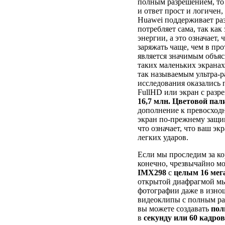
полным разрешением, то 
и ответ прост и логичен,
Huawei поддерживает ра
потребляет сама, так ка
энергии, а это означает,
заряжать чаще, чем в пр
является значимым объяс
таких маленьких экрана
так называемым ультра-р
исследования оказались 
FullHD или экран с разр
16,7 млн. Цветовой пал
дополнение к превосход
экран по-прежнему защ
что означает, что ваш э
легких ударов.
Если мы проследим за ко
конечно, чрезвычайно 
IMX298
с
целым
16 мег
открытой диафрагмой мы
фотографии даже в изно
видеоклипы с полным ра
вы можете создавать
пол
в
секунду или 60 кадров