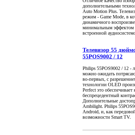
Отличное качество изобр
дополнительными техноло
Auto Motion Plus. Телев
режим - Game Mode, в к
динамичного воспроизве
минимальным эффектом з
встроенной аудиосистемо
Телевизор 55 дюймо
55POS9002 / 12
Philips 55POS9002 / 12 -
можно ожидать потрясающ
во-первых, с разрешение
технологии OLED произв
Perfect это обеспечивает
беспрецедентный контрас
Дополнительные достопр
Ambilight. Philips 55POS
Android, и, как передов
возможности Smart TV.