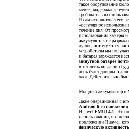
такое оборудование было
менее, выдержка в течен
требовательных пользова
Я сам использовал его ре
«регулярное использован
течение дня. От просмот
использования камеры и 
аккумулятор, не разряжат
лучше, потому что у нас
устройством мы получаем
и батарея заряжается нас
минутной батарее почт
в тот день, когда они бу
день будет довольно дол
часа. Действительно быст
Мощный аккумулятор в M
Даже операционная сист
Android 6-го поколения
Huawei
EMUI 4.1
. Что о
использовании, и прило
приложении Huawei, кот
физическую активность