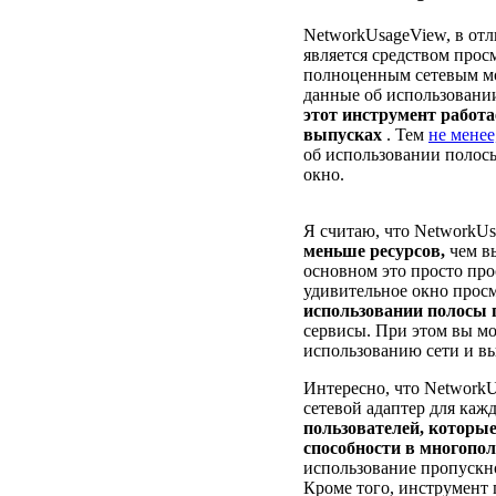
NetworkUsageView, в от
является средством просм
полноценным сетевым мо
данные об использовании
этот инструмент работа
выпусках
. Тем
не менее
об использовании полос
окно.
Я считаю, что NetworkU
меньше ресурсов,
чем в
основном это просто пр
удивительное окно прос
использовании полосы 
сервисы. При этом вы мо
использованию сети и в
Интересно, что NetworkU
сетевой адаптер для каж
пользователей, которы
способности в многопол
использование пропускн
Кроме того, инструмент 