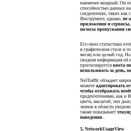
наименее мощный. Он по
способностью данных на 
соединениях, таких как с
Инструмент, однако,
не 
приложения и сервисы, 
полосы пропускания с
Его окно статистики от
в графическом стиле и п
месяц или целый год. На
сводная информация об и
прогнозируется
квота п
использовать за день, м
NetTraffic обладает шир
можете
адаптировать ег
чтобы отображать необ
предпочтениями, как и B
цвета, масштаб, тип диа
значок в области уведомл
также показывает
текущу
наведении
.
5. NetworkUsageView