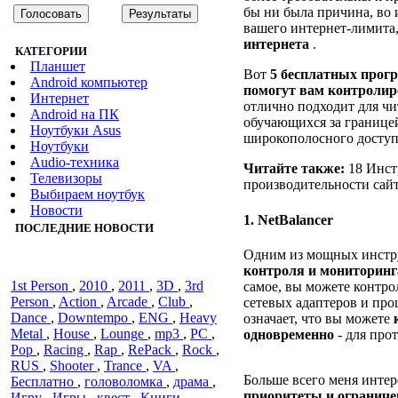
бы ни была причина, во
вашего интернет-лимита
интернета
.
КАТЕГОРИИ
Планшет
Вот
5 бесплатных прог
Android компьютер
помогут вам контролир
Интернет
отлично подходит для ч
Android на ПК
обучающихся за границе
Ноутбуки Asus
широкополосного доступ
Ноутбуки
Audiо-техника
Читайте также:
18 Инст
Телевизоры
производительности сай
Выбираем ноутбук
Новости
1. NetBalancer
ПОСЛЕДНИЕ НОВОСТИ
Одним из мощных инструм
контроля и мониторинг
1st Person
,
2010
,
2011
,
3D
,
3rd
самое, вы можете контро
Person
,
Action
,
Arcade
,
Club
,
сетевых адаптеров и про
Dance
,
Downtempo
,
ENG
,
Heavy
означает, что вы можете
Metal
,
House
,
Lounge
,
mp3
,
PC
,
одновременно
- для прот
Pop
,
Racing
,
Rap
,
RePack
,
Rock
,
RUS
,
Shooter
,
Trance
,
VA
,
Больше всего меня инте
Бесплатно
,
головоломка
,
драма
,
приоритеты и ограниче
Игру
,
Игры
,
квест
,
Книги
,