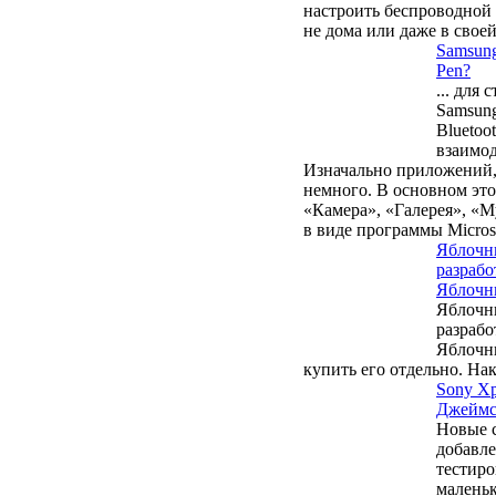
настроить беспроводной 
не дома или даже в свое
Samsung
Pen?
...
для с
Samsung
Bluetoo
взаимод
Изначально приложений, 
немного. В основном это
«Камера», «Галерея», «М
в виде программы Microso
Яблочны
разрабо
Яблочны
Яблочны
разрабо
Яблочн
купить его отдельно. На
Sony Xp
Джеймс
Новые с
добавле
тестиро
маленьк