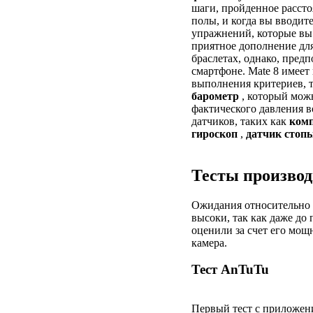
шаги, пройденное расст
полы, и когда вы вводите
упражнений, которые вы
приятное дополнение для
браслетах, однако, пред
смартфоне. Mate 8 имеет
выполнения критериев, т
барометр
, который можн
фактического давления в
датчиков, таких как
ком
гироскоп
,
датчик
стоп
Тесты произво
Ожидания относительно 
высоки, так как даже до
оценили за счет его мощн
камера.
Тест AnTuTu
Первый тест с приложе