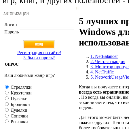
игр, книг, и других полезностей - 
5 лучших п
Логин
Windows дл
Пароль
использова
Регистрация на сайте!
1. NetBalancer
Забыли пароль?
2. Чистая гвардия
ОПРОС
3. Монитор пропус
4. NetTraffic
Ваш любимый жанр игр?
5. NetworkUsageVi
Когда вы получаете интер
Стрелялки
всегда есть ограничени
Кряхтелки
. Но когда вы онлайн, вы
Пулялки
заканчиваете тем, что
ис
Бродилки
недель.
Дуделки
Сопелки
Для этого может быть не
Рычалки
тяжелее других. Точно та
более требовательны к п