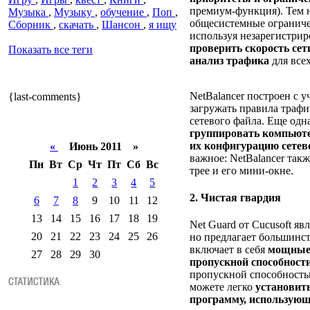
премиум-функция). Тем н
Музыка
,
Музыку
,
обучение
,
Поп
,
общесистемные ограниче
Сборник
,
скачать
,
Шансон
,
я ищу
используя незарегистри
проверить скорость сет
Показать все теги
анализ трафика
для все
NetBalancer построен с 
{last-comments}
загружать правила трафи
сетевого файла. Еще одн
группировать компьюте
их конфигурацию сетев
«
Июнь 2011 »
важное: NetBalancer такж
Пн
Вт
Ср
Чт
Пт
Сб
Вс
трее и его мини-окне.
1
2
3
4
5
2. Чистая гвардия
6
7
8
9
10
11
12
13
14
15
16
17
18
19
Net Guard от Cucusoft яв
20
21
22
23
24
25
26
но предлагает большинс
включает в себя
мощные
27
28
29
30
пропускной способности
пропускной способностью
можете легко
установит
программу, использующ