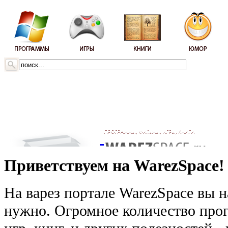
Приветствуем на WarezSpace!
На варез портале WarezSpace вы н
нужно. Огромное количество прог