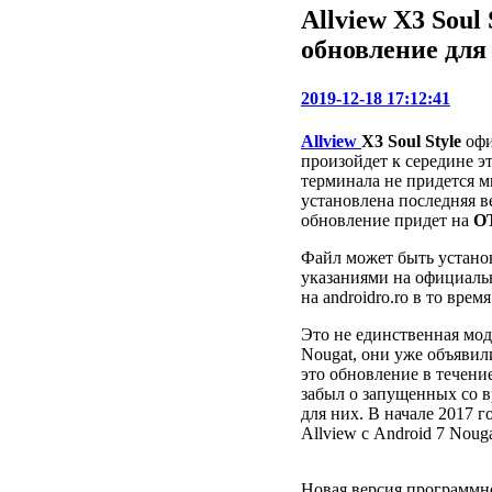
Allview X3 Soul
обновление для 
2019-12-18 17:12:41
Allview
X3 Soul Style
офи
произойдет к середине эт
терминала не придется м
установлена ​​последняя 
обновление придет на
О
Файл может быть установ
указаниями на официаль
на androidro.ro в то время
Это не единственная мод
Nougat, они уже объявил
это обновление в течение
забыл о запущенных со 
для них. В начале 2017 
Allview с Android 7 Noug
Новая версия программно