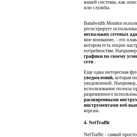
вашей системы, как опис
или службы.
Bandwidth Monitor испол
регистрирует использов
нескольких сетевых ад
мое внимание, - это пла
котором есть опции нас
потребностям. Например
графики по своему усм
сети
.
Еще одна интересная фун
уведомлений,
которая по
уведомлений. Например, 
использование полосы п
разрешенного использова
расширенными инструм
инструментами веб-выв
версии.
4. NetTraffic
NetTraffic - самый прост