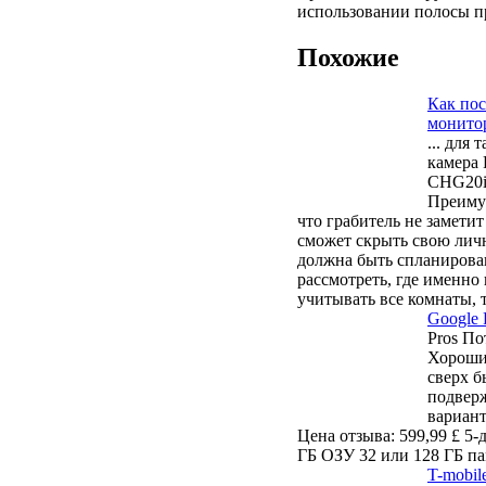
использовании полосы п
Похожие
Как по
монито
... для
камера
CHG20iO
Преимущ
что грабитель не заметит
сможет скрыть свою лич
должна быть спланирова
рассмотреть, где именн
учитывать все комнаты, т
Google 
Pros По
Хороший
сверх б
подвер
вариан
Цена отзыва: 599,99 £ 5
ГБ ОЗУ 32 или 128 ГБ па
T-mobil