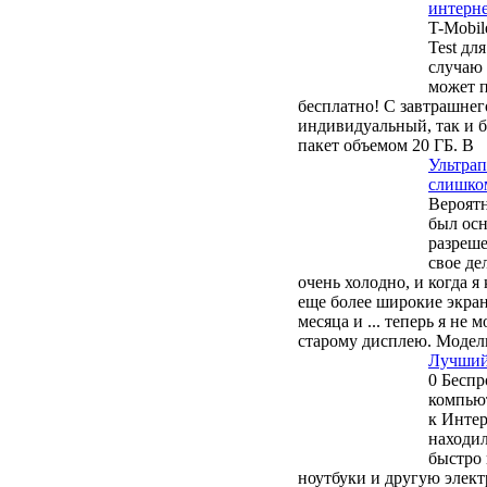
интерн
T-Mobil
Test дл
случаю 
может п
бесплатно! С завтрашнег
индивидуальный, так и 
пакет объемом 20 ГБ. В
Ультра
слишко
Вероятн
был осн
разреше
свое де
очень холодно, и когда 
еще более широкие экран
месяца и ... теперь я не 
старому дисплею. Модель
Лучший
0 Беспр
компьют
к Интер
находи
быстро
ноутбуки и другую элект