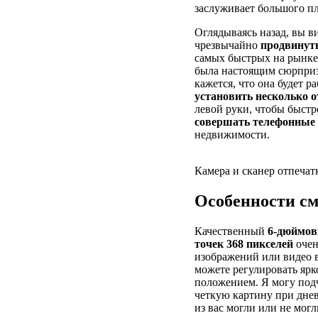
заслуживает большого п
Оглядываясь назад, вы 
чрезвычайно
продвинут
самых быстрых на рынке
была настоящим сюрпризо
кажется, что она будет р
установить несколько 
левой руки, чтобы быст
совершать телефонные
недвижимости.
Камера и сканер отпечат
Особенности см
Качественный
6-дюймов
точек 368 пикселей
очен
изображений или видео 
можете регулировать ярк
положением. Я могу подч
четкую картину при днев
из вас могли или не мог