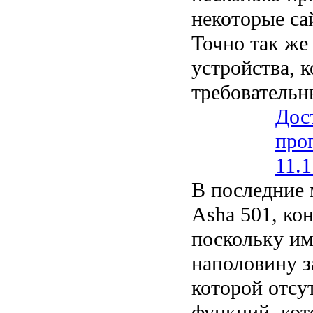
некоторые са
Точно так же
устройства, 
требовательн
Дос
про
11.1
В последние 
Asha 501, ко
поскольку им 
наполовину з
которой отсу
функций, кот