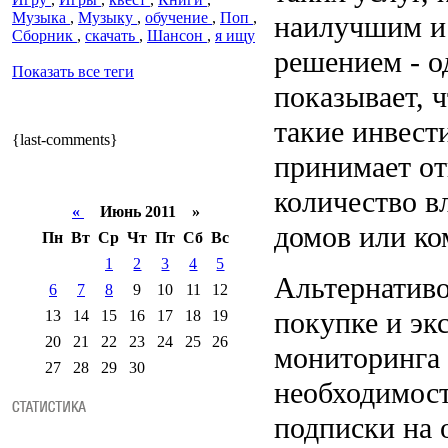
Музыка
,
Музыку
,
обучение
,
Поп
,
наилучшим и
Сборник
,
скачать
,
Шансон
,
я ищу
решением - о
Показать все теги
показывает, ч
такие инвест
{last-comments}
принимает о
количество в
«
Июнь 2011 »
домов или ко
Пн
Вт
Ср
Чт
Пт
Сб
Вс
1
2
3
4
5
Альтернатив
6
7
8
9
10
11
12
покупке и эк
13
14
15
16
17
18
19
20
21
22
23
24
25
26
мониторинга 
27
28
29
30
необходимос
подписки на