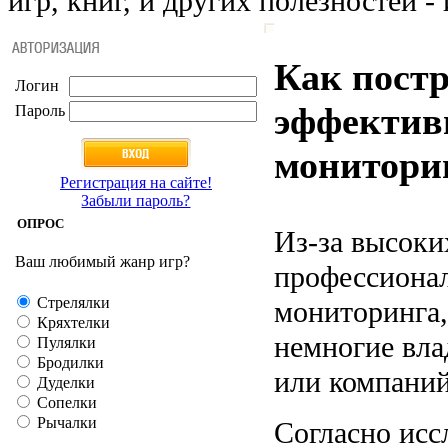
игр, книг, и других полезностей - 
Как пост
Логин
эффектив
Пароль
монитори
Регистрация на сайте!
Забыли пароль?
ОПРОС
Из-за высоки
Ваш любимый жанр игр?
профессиона
Стрелялки
мониторинга,
Кряхтелки
немногие вла
Пулялки
Бродилки
или компаний
Дуделки
Сопелки
Рычалки
Согласно ис