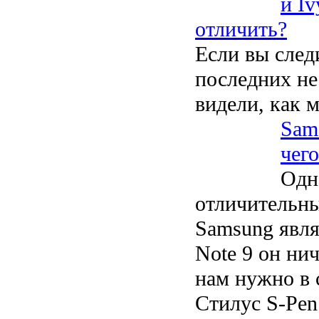
и Iv
отличить?
Если вы след
последних не
видели, как 
Sam
чег
Одн
отличительны
Samsung явля
Note 9 он ни
нам нужно в 
Стилус S-Pen 