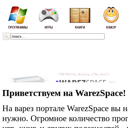
Приветствуем на WarezSpace!
На варез портале WarezSpace вы н
нужно. Огромное количество прог