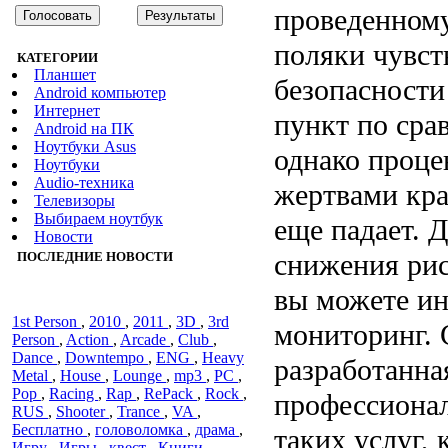
проведенному
поляки чувст
КАТЕГОРИИ
Планшет
безопасности
Android компьютер
Интернет
пункт по сра
Android на ПК
Ноутбуки Asus
однако проце
Ноутбуки
Audiо-техника
жертвами кра
Телевизоры
Выбираем ноутбук
еще падает. 
Новости
снижения рис
ПОСЛЕДНИЕ НОВОСТИ
вы можете ин
1st Person
,
2010
,
2011
,
3D
,
3rd
мониторинг. 
Person
,
Action
,
Arcade
,
Club
,
Dance
,
Downtempo
,
ENG
,
Heavy
разработанна
Metal
,
House
,
Lounge
,
mp3
,
PC
,
Pop
,
Racing
,
Rap
,
RePack
,
Rock
,
профессиона
RUS
,
Shooter
,
Trance
,
VA
,
Бесплатно
,
головоломка
,
драма
,
таких услуг, 
Игру
,
Игры
,
квест
,
Книги
,