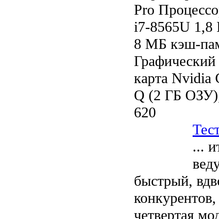
Pro Процессор
i7-8565U 1,8
8 МБ кэш-пам
Графический 
карта Nvidia
Q (2 ГБ ОЗУ)
620
Тест
... 
вед
быстрый, вдв
конкурентов,
четвертая мо