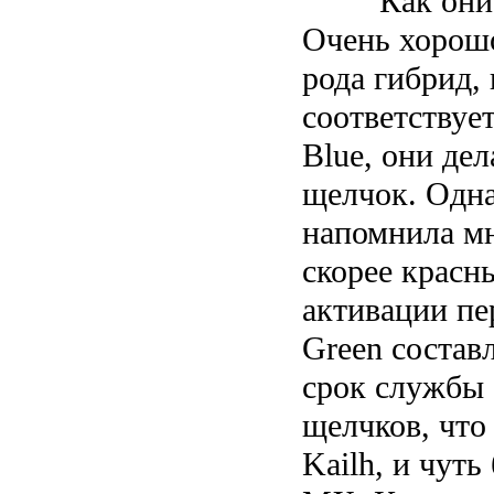
Как они
Очень хорошо
рода гибрид,
соответствуе
Blue, они де
щелчок. Одна
напомнила мн
скорее крас
активации пе
Green состав
срок службы 
щелчков, что 
Kailh, и чуть