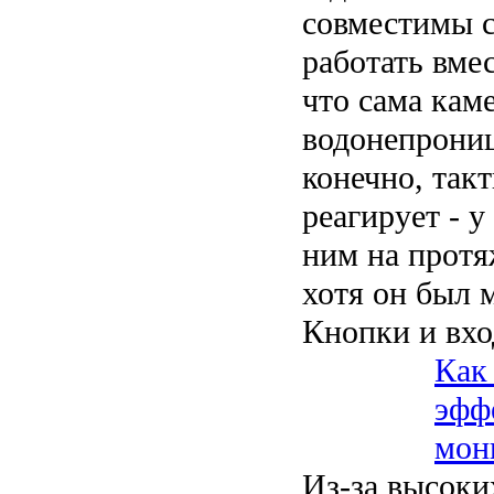
совместимы с 
работать вмес
что сама кам
водонепрониц
конечно, так
реагирует - 
ним на протя
хотя он был 
Кнопки и вх
Как
эфф
мон
Из-за высоки