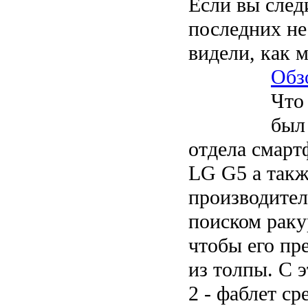
Если вы след
последних не
видели, как 
Обз
Что 
был
отдела смар
LG G5 а такж
производител
поиском ракур
чтобы его пр
из толпы. С 
2 - фаблет ср