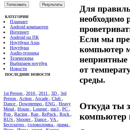
Для правиль
необходимо 
КАТЕГОРИИ
Планшет
проветриват
Android компьютер
Интернет
Если мы пре
Android на ПК
Ноутбуки Asus
компьютер м
Ноутбуки
Audiо-техника
неприятные
Телевизоры
Выбираем ноутбук
от темпера
Новости
ПОСЛЕДНИЕ НОВОСТИ
среды.
1st Person
,
2010
,
2011
,
3D
,
3rd
Person
,
Action
,
Arcade
,
Club
,
Откуда ты 
Dance
,
Downtempo
,
ENG
,
Heavy
Metal
,
House
,
Lounge
,
mp3
,
PC
,
компьютер 
Pop
,
Racing
,
Rap
,
RePack
,
Rock
,
RUS
,
Shooter
,
Trance
,
VA
,
Бесплатно
,
головоломка
,
драма
,
Игру
,
Игры
,
квест
,
Книги
,