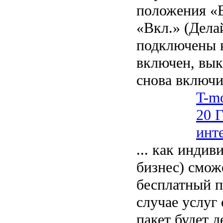
положения «
«Вкл.» (Дела
подключены к
включен, вык
снова включи
T-mo
20 
инт
... как индив
бизнес) смож
бесплатный п
случае услуг
пакет будет д