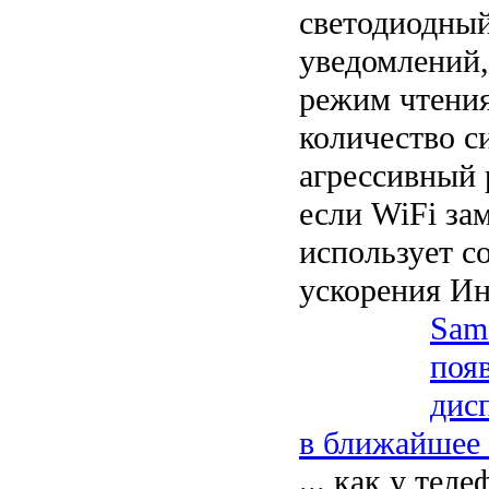
светодиодны
уведомлений,
режим чтени
количество си
агрессивный 
если WiFi за
использует с
ускорения Ин
Sam
поя
дис
в ближайшее
... как у тел