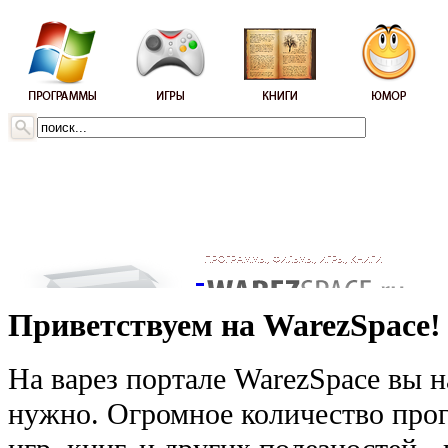
Приветствуем на WarezSpace!
На варез портале WarezSpace вы н
нужно. Огромное количество прог