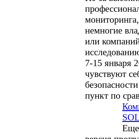
профессиона
мониторинга,
немногие вла
или компаний
исследовани
7-15 января 2
чувствуют се
безопасности
пункт по сра
Ком
SO
Еще
версия прогр