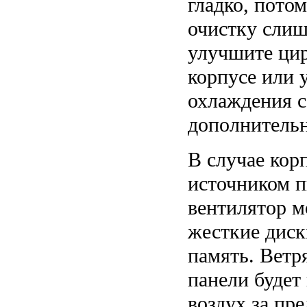
гладко, пото
очистку слиш
улучшите цир
корпусе или 
охлаждения 
дополнительн
В случае кор
источником п
вентилятор м
жесткие диск
память. Ветр
панели будет
воздух за пре