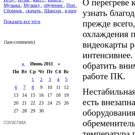
О перегреве 
Музыка
,
Музыку
,
обучение
,
Поп
,
узнать благо
Сборник
,
скачать
,
Шансон
,
я ищу
прежде всего
Показать все теги
охлаждения п
{last-comments}
видеокарты р
интенсивнее.
обратить вни
«
Июнь 2011 »
Пн
Вт
Ср
Чт
Пт
Сб
Вс
работе ПК.
1
2
3
4
5
6
7
8
9
10
11
12
Нестабильная
13
14
15
16
17
18
19
есть внезапна
20
21
22
23
24
25
26
оборудования
27
28
29
30
обременитель
температура 