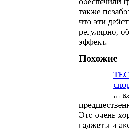
обеспечили ц
также позабо
что эти дейс
регулярно, о
эффект.
Похожие
ТЕС
спо
... 
предшественни
Это очень хо
гаджеты и ак