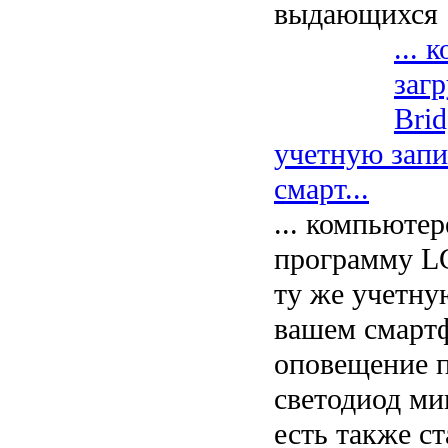
выдающихся
... 
заг
Brid
учетную запи
смарт...
... компьютер
программу LG
ту же учетну
вашем смартф
оповещение п
светодиод миг
есть также с