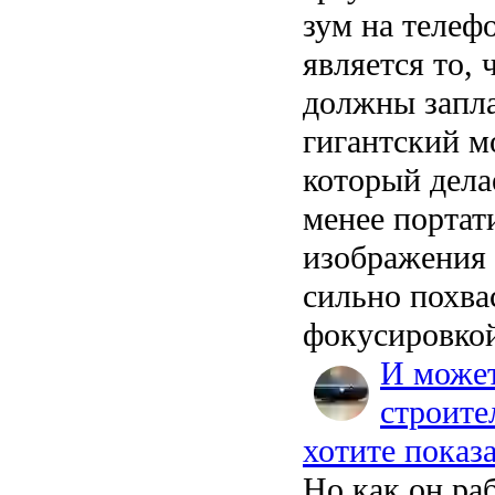
зум на телеф
является то, 
должны запла
гигантский мо
который дела
менее портат
изображения 
сильно похвас
фокусировко
И может
строите
хотите показ
Но как он раб