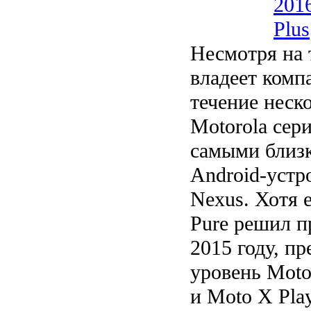
201
Plus
Несмотря на 
владеет компа
течение неск
Motorola сер
самыми близ
Android-устро
Nexus. Хотя 
Pure решил п
2015 году, п
уровень Moto
и Moto X Pla