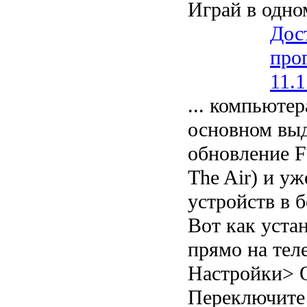
Играй в одно
Дос
про
11.1
... компьюте
основном выд
обновление F
The Air) и у
устройств в 
Вот как уста
прямо на тел
Настройки> 
Переключите 