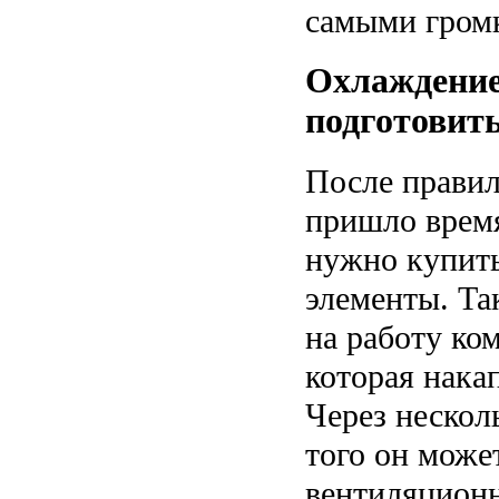
самыми гром
Охлаждение
подготовит
После правил
пришло время
нужно купит
элементы. Та
на работу ко
которая накап
Через нескол
того он може
вентиляционн