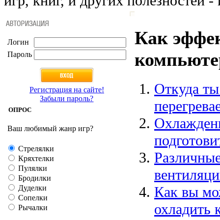
игр, книг, и других полезностей - 
Как эффе
Логин
компьюте
Пароль
Откуда ты
Регистрация на сайте!
Забыли пароль?
перегрева
ОПРОС
Охлаждени
Ваш любимый жанр игр?
подготови
Стрелялки
Различные
Кряхтелки
Пулялки
вентиляци
Бродилки
Дуделки
Как вы мо
Сопелки
охладить 
Рычалки