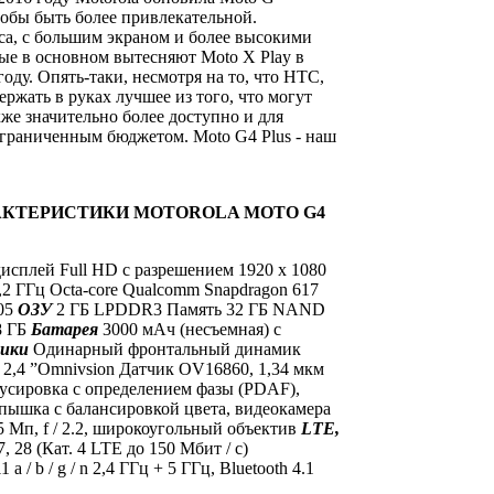
тобы быть более привлекательной.
са, с большим экраном и более высокими
ые в основном вытесняют Moto X Play в
году. Опять-таки, несмотря на то, что HTC,
ержать в руках лучшее из того, что могут
же значительно более доступно и для
ограниченным бюджетом. Moto G4 Plus - наш
АКТЕРИСТИКИ MOTOROLA MOTO G4
сплей Full HD с разрешением 1920 x 1080
1,2 ГГц Octa-core Qualcomm Snapdragon 617
05
ОЗУ
2 ГБ LPDDR3 Память 32 ГБ NAND
8 ГБ
Батарея
3000 мАч (несъемная) с
ики
Одинарный фронтальный динамик
 2,4 ”Omnivsion Датчик OV16860, 1,34 мкм
окусировка с определением фазы (PDAF),
пышка с балансировкой цвета, видеокамера
 Мп, f / 2.2, широкоугольный объектив
LTE,
 17, 28 (Кат. 4 LTE до 150 Мбит / с)
 a / b / g / n 2,4 ГГц + 5 ГГц, Bluetooth 4.1