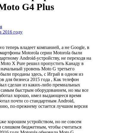
 Moto G4 Plus
я
 2016 году
vo теперь владеет компанией, а не Google, в
смартфоны Motorola серии Motorola были
артному Android-устройству, не переходя на
 Moto X Pure решил пропустить Канаду в
 начальный уровень Moto G третьего
 были проданы здесь, с Играй в одном из
 для бизнеса 2015 года , Как телефон
е был сделан из каких-либо премиальных
 самым быстрым оборудованием, но мы все
работал хорошо, имел выдающееся время
отал почти со стандартным Android,
нию, по-прежнему остается лучшим версия
кже хорошим устройством, но не совсем
ыл слишком бюджетным, чтобы считаться
2016 году Motorola обновила Moto G