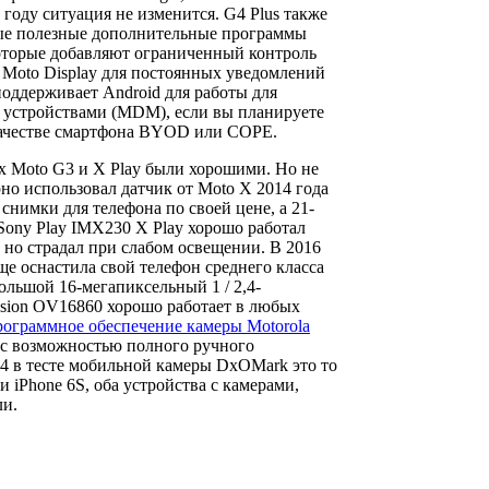
 году ситуация не изменится. G4 Plus также
рые полезные дополнительные программы
 которые добавляют ограниченный контроль
и Moto Display для постоянных уведомлений
 поддерживает Android для работы для
устройствами (MDM), если вы планируете
 качестве смартфона BYOD или COPE.
 Moto G3 и X Play были хорошими. Но не
но использовал датчик от Moto X 2014 года
снимки для телефона по своей цене, а 21-
Sony Play IMX230 X Play хорошо работал
но страдал при слабом освещении. В 2016
ще оснастила свой телефон среднего класса
ольшой 16-мегапиксельный 1 / 2,4-
ion OV16860 хорошо работает в любых
рограммное обеспечение камеры Motorola
 с возможностью полного ручного
84 в тесте мобильной камеры DxOMark это то
 и iPhone 6S, оба устройства с камерами,
ли.