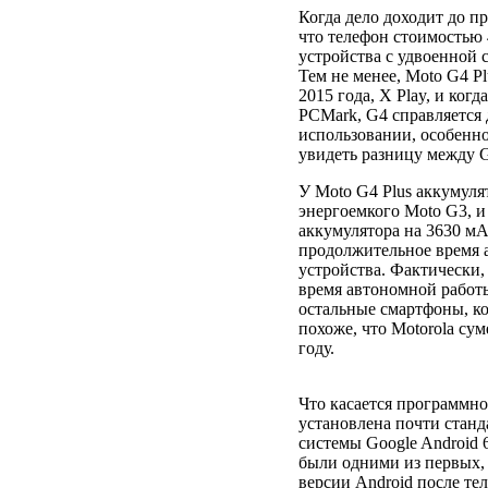
Когда дело доходит до п
что телефон стоимостью 4
устройства с удвоенной 
Тем не менее, Moto G4 P
2015 года, X Play, и ког
PCMark, G4 справляется
использовании, особенно
увидеть разницу между G
У Moto G4 Plus аккумуля
энергоемкого Moto G3, и
аккумулятора на 3630 мАч
продолжительное время 
устройства. Фактически, 
время автономной работы
остальные смартфоны, ко
похоже, что Motorola сум
году.
Что касается программно
установлена ​​почти ста
системы Google Android 
были одними из первых,
версии Android после те