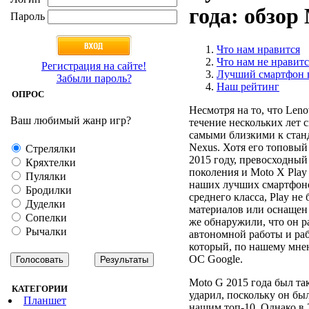
года: обзор
Пароль
Что нам нравится
Что нам не нравитс
Регистрация на сайте!
Лучший смартфон в
Забыли пароль?
Наш рейтинг
ОПРОС
Несмотря на то, что Leno
Ваш любимый жанр игр?
течение нескольких лет 
самыми близкими к станд
Nexus. Хотя его топовый
Стрелялки
2015 году, превосходный
Кряхтелки
поколения и Moto X Play
Пулялки
наших лучших смартфонов
Бродилки
среднего класса, Play н
Дуделки
материалов или оснащен
Сопелки
же обнаружили, что он 
Рычалки
автономной работы и раб
который, по нашему мне
ОС Google.
Moto G 2015 года был та
КАТЕГОРИИ
ударил, поскольку он б
Планшет
нашим топ-10. Однако в 