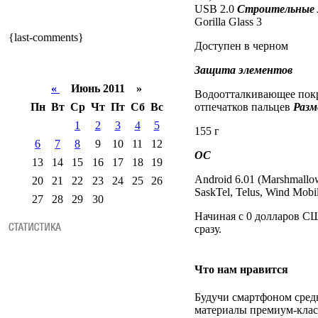
USB 2.0
Строительные 
Gorilla Glass 3
{last-comments}
Доступен в черном
Защита элементов
«
Июнь 2011 »
Водоотталкивающее по
Пн
Вт
Ср
Чт
Пт
Сб
Вс
отпечатков пальцев
Разм
1
2
3
4
5
155 г
6
7
8
9
10
11
12
ОС
13
14
15
16
17
18
19
Android 6.01 (Marshmall
20
21
22
23
24
25
26
SaskTel, Telus, Wind Mobil
27
28
29
30
Начиная с 0 долларов С
сразу.
Что нам нравится
Будучи смартфоном средн
материалы премиум-класс