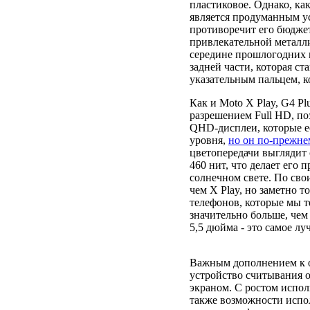
пластиковое. Однако, как
является продуманным у
противоречит его бюджет
привлекательной металли
середине прошлогодних м
задней части, которая с
указательным пальцем, к
Как и Moto X Play, G4 P
разрешением Full HD, поэ
QHD-дисплеи, которые е
уровня,
но он по-прежне
цветопередачи выглядит 
460 нит, что делает его
солнечном свете. По сво
чем X Play, но заметно т
телефонов, которые мы т
значительно больше, чем
5,5 дюйма - это самое лу
Важным дополнением к о
устройство считывания о
экраном. С ростом испо
также возможности испо