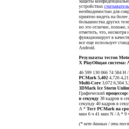
защиты конфиденциальн
устройствах
считыватель
необходимостью для совр
приятно видеть на более 
большинства других теле
но это отличие, похоже, 
отметить, что, несмотря 
функционирует в качеств
все еще использует ста
Android.
Результаты тестов
Moto
X Play
Общая система: A
46 599 130 066 74 584 Н /
PCMark
5,402
4,726 4,21
Multi-Core
3,072 6,504 3
3DMark Ice Storm Unlim
Графический
процессор:
в секунду
38 кадров в се
секунду 40 кадров в секу
A *
Тест PCMark на ср
мин 6 ч 41 мин N / A * 9
(* нет данных / эти тес