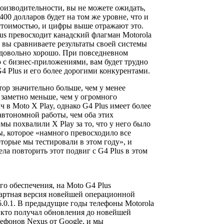
роизводительности, вы не можете ожидать,
00 долларов будет на том же уровне, что и
стоимостью, и цифры выше отражают это.
lus превосходит канадский флагман Motorola
да вы сравниваете результаты своей системы
 довольно хорошо. При повседневном
 с бизнес-приложениями, вам будет трудно
4 Plus и его более дорогими конкурентами.
тор значительно больше, чем у менее
 заметно меньше, чем у огромного
 в Moto X Play, однако G4 Plus имеет более
автономной работы, чем оба этих
мы похвалили X Play за то, что у него было
, которое «намного превосходило все
торые мы тестировали в этом году», и
ела повторить этот подвиг с G4 Plus в этом
го обеспечения, на Moto G4 Plus
ндартная версия новейшей операционной
6.0.1. В предыдущие годы телефоны Motorola
 кто получал обновления до новейшей
лефонов Nexus от Google, и мы