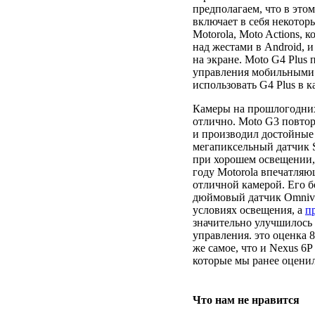
предполагаем, что в этом
включает в себя некото
Motorola, Moto Actions,
над жестами в Android, 
на экране. Moto G4 Plus
управления мобильными 
использовать G4 Plus в
Камеры на прошлогодних
отлично. Moto G3 повтор
и производил достойные 
мегапиксельный датчик 
при хорошем освещении, 
году Motorola впечатляю
отличной камерой. Его б
дюймовый датчик Omnivs
условиях освещения, а
п
значительно улучшилось
управления. это оценка 
же самое, что и Nexus 6P
которые мы ранее оцени
Что нам не нравится