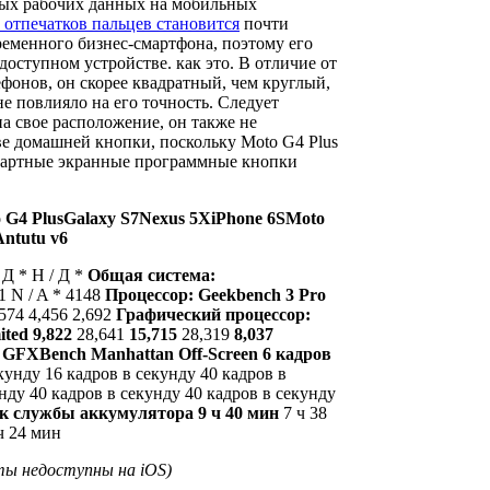
ых рабочих данных на мобильных
 отпечатков пальцев становится
почти
еменного бизнес-смартфона, поэтому его
доступном устройстве. как это. В отличие от
фонов, он скорее квадратный, чем круглый,
не повлияло на его точность. Следует
на свое расположение, он также не
е домашней кнопки, поскольку Moto G4 Plus
ндартные экранные программные кнопки
 G4 Plus
Galaxy S7
Nexus 5X
iPhone 6S
Moto
ntutu v6
 Д * Н / Д *
Общая система:
1 N / A * 4148
Процессор: Geekbench 3 Pro
,574 4,456 2,692
Графический процессор:
ited
9,822
28,641
15,715
28,319
8,037
 GFXBench Manhattan Off-Screen
6 кадров
кунду 16 кадров в секунду 40 кадров в
нду 40 кадров в секунду 40 кадров в секунду
ок службы аккумулятора
9 ч 40 мин
7 ч 38
 ч 24 мин
ты недоступны на iOS)