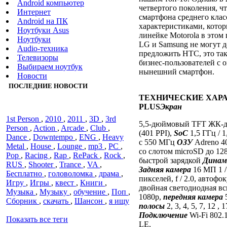
Android компьютер
четвертого поколения, ч
Интернет
смартфона среднего клас
Android на ПК
характеристиками, котор
Ноутбуки Asus
линейке Motorola в этом 
Ноутбуки
LG и Samsung не могут д
Audiо-техника
предложить HTC, это так
Телевизоры
бизнес-пользователей с 
Выбираем ноутбук
нынешний смартфон.
Новости
ПОСЛЕДНИЕ НОВОСТИ
ТЕХНИЧЕСКИЕ ХАР
PLUS
Экран
1st Person
,
2010
,
2011
,
3D
,
3rd
5,5-дюймовый TFT ЖК-ди
Person
,
Action
,
Arcade
,
Club
,
(401 PPI),
SoC
1,5 ГГц / 
Dance
,
Downtempo
,
ENG
,
Heavy
с 550 МГц
ОЗУ
Adreno 4
Metal
,
House
,
Lounge
,
mp3
,
PC
,
со слотом microSD до 12
Pop
,
Racing
,
Rap
,
RePack
,
Rock
,
быстрой зарядкой
Динам
RUS
,
Shooter
,
Trance
,
VA
,
Задняя камера
16 МП 1 /
Бесплатно
,
головоломка
,
драма
,
пикселей, f / 2.0, автоф
Игру
,
Игры
,
квест
,
Книги
,
двойная светодиодная вс
Музыка
,
Музыку
,
обучение
,
Поп
,
1080p,
передняя камера
5
Сборник
,
скачать
,
Шансон
,
я ищу
полосы
2, 3, 4, 5, 7, 12 ,
Подключение
Wi-Fi 802.11
Показать все теги
LE,