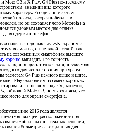
 и Moto G3 и X Play, G4 Plus по-прежнему
стройством, внешний вид которого
ному характеру. Его дизайн избегает
ческой полосы, которая побежала в
оделей, но он сохраняет лого Motorola на
тановится удобным местом для отдыха
огда вы держите телефон.
lus оснащен 5,5-дюймовым ЖК-экраном с
тому, возможно, он не такой четкий, как
сть на современных смартфонах высшего
му хорошо
выглядит. Его точность
солидно, и он достаточно яркий, превосходя
 пригодным для использования при ярком
им размерам G4 Plus немного выше и шире,
оньше - Play был одним из самых коротких
естировали в прошлом году. Он, конечно,
 5-дюймовый Moto G3, но мы считаем, что
чшее место для экрана смартфона.
борудованию 2016 года является
тпечатков пальцев, расположенное под
льзования мобильных платежных решений, а
льзования биометрических данных для