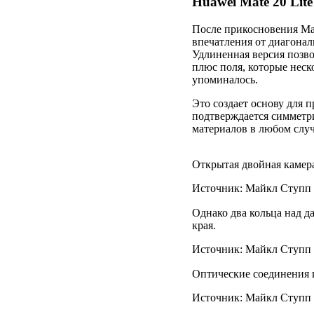
Huawei Mate 20 Lit
После прикосновения Mat
впечатления от диагонал
Удлиненная версия позво
плюс поля, которые неск
упоминалось.
Это создает основу для 
подтверждается симмет
материалов в любом случ
Открытая двойная камера 
Источник: Майкл Ступп /
Однако два кольца над д
края.
Источник: Майкл Ступп /
Оптические соединения и
Источник: Майкл Ступп /