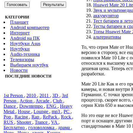
Huawei Mate 20 Lit
Звук и мультимеди
аккумулятор
КАТЕГОРИИ
Тест батареи в лет
Планшет
Тесты батареи в с
Android компьютер
Топы Huawei Mate 2
Интернет
альтернативы
Android на ПК
Ноутбуки Asus
То, что серия Mate от H
Ноутбуки
версию в сторону, все ещ
Audiо-техника
появился Mate 10 Lite с
Телевизоры
относился к высшему клас
Выбираем ноутбук
дешевая цена. Теперь ес
Новости
разработки.
ПОСЛЕДНИЕ НОВОСТИ
Mate 20 Lite Как и его п
камеры, и новая внутри 
Германии. С точки зрен
1st Person
,
2010
,
2011
,
3D
,
3rd
процессор, скорее всего
Person
,
Action
,
Arcade
,
Club
,
серии Kirin 650 и высок
Dance
,
Downtempo
,
ENG
,
Heavy
Metal
,
House
,
Lounge
,
mp3
,
PC
,
Но это еще не все Huawe
Pop
,
Racing
,
Rap
,
RePack
,
Rock
,
порт и оснащен другим
RUS
,
Shooter
,
Trance
,
VA
,
стандартными в Mate 10 
Бесплатно
,
головоломка
,
драма
,
Игру
,
Игры
,
квест
,
Книги
,