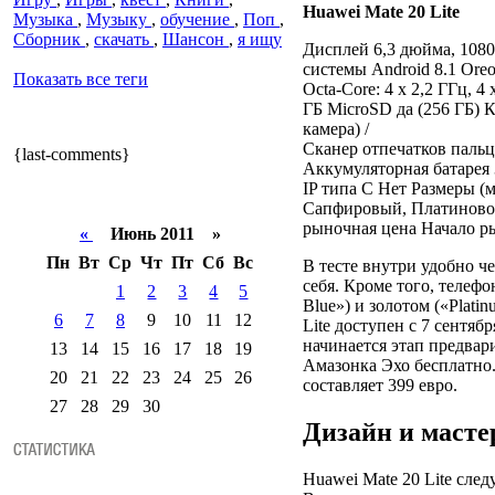
Huawei Mate 20 Lite
Музыка
,
Музыку
,
обучение
,
Поп
,
Сборник
,
скачать
,
Шансон
,
я ищу
Дисплей 6,3 дюйма, 1080
системы Android 8.1 Ore
Показать все теги
Octa-Core: 4 x 2,2 ГГц, 
ГБ MicroSD да (256 ГБ) К
камера) /
Сканер отпечатков пальц
{last-comments}
Аккумуляторная батарея
IP типа C Нет Размеры (м
Сапфировый, Платиновое
рыночная цена Начало ры
«
Июнь 2011 »
Пн
Вт
Ср
Чт
Пт
Сб
Вс
В тесте внутри удобно ч
себя. Кроме того, телеф
1
2
3
4
5
Blue») и золотом («Plati
6
7
8
9
10
11
12
Lite доступен с 7 сентябр
начинается этап предвар
13
14
15
16
17
18
19
Амазонка Эхо бесплатно
20
21
22
23
24
25
26
составляет 399 евро.
27
28
29
30
Дизайн и масте
Huawei Mate 20 Lite сле