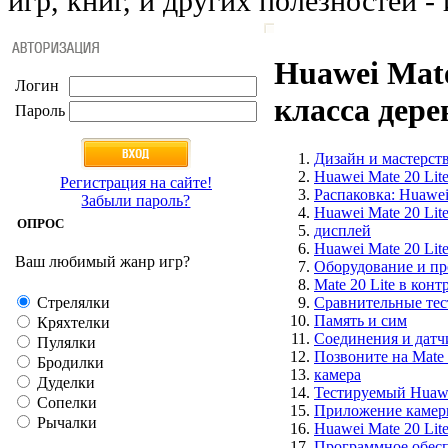
игр, книг, и других полезностей - 
Huawei Mate 
Логин
класса дере
Пароль
Дизайн и мастерст
Huawei Mate 20 Lit
Регистрация на сайте!
Распаковка: Huawe
Забыли пароль?
Huawei Mate 20 Lite
ОПРОС
дисплей
Huawei Mate 20 Lite
Ваш любимый жанр игр?
Оборудование и пр
Mate 20 Lite в конт
Стрелялки
Сравнительные тес
Память и сим
Кряхтелки
Соединения и датч
Пулялки
Позвоните на Mate 
Бродилки
камера
Дуделки
Тестируемый Huawei
Сопелки
Приложение камеры
Рычалки
Huawei Mate 20 Lit
Программное обесп