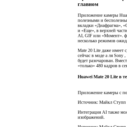
главном
Приложение камеры Huaw
полезными и бесполезны
вкладки «Диафрагма», «
и «Еще», в верхней част
AI, GIF или «Момент». 
несколько режимов ожид
Mate 20 Lite даже имеет
сейчас в моде а ля Sony 
будет разочарован. Вмест
«только» 480 кадров в се
Huawei Mate 20 Lite в 
Приложение камеры с по
Источник: Майкл Ступп /
Интеграция AI также мож
изображений.
Источник: Майкл Ступп /