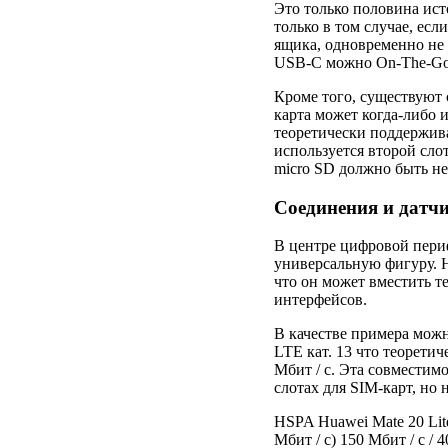
Это только половина ис
только в том случае, есл
ящика, одновременно не в
USB-C можно On-The-Go 
Кроме того, существуют
карта может когда-либо и
теоретически поддержив
используется второй сло
micro SD должно быть не
Соединения и датч
В центре цифровой периф
универсальную фигуру. Н
что он может вместить 
интерфейсов.
В качестве примера мож
LTE кат. 13 что теоретич
Мбит / с. Эта совместим
слотах для SIM-карт, но 
HSPA Huawei Mate 20 Lit
Мбит / с) 150 Мбит / с