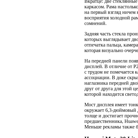
Вкратце: две стеклянны
каркасом. Рама настолько
на первый взгляд ничем 
восприятия холодной рам
сомнений.
Задняя часть стекла про
которых выглядывает дв
отпечатка пальца, камера
которая визуально очерче
На передней панели появ
дисплей. В отличие от P2
с трудом не помечается 
ассоциации. В доке скры
наглазника передней дво
друг от друга для этой ц
которой находится свет
Мост дисплея имеет тон
окружает 6,3-дюймовый 
толще и достигает прочн
предшественника, Huawei
Меньше рекламы также б