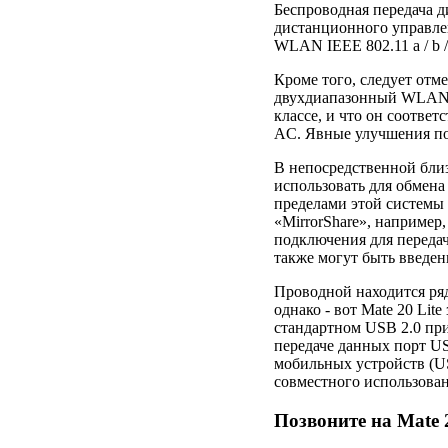
Беспроводная передача
дистанционного управле
WLAN IEEE 802.11 a / b /
Кроме того, следует отм
двухдиапазонный WLAN с
классе, и что он соотв
AC. Явные улучшения по
В непосредственной бли
использовать для обмена
пределами этой системы
«MirrorShare», например,
подключения для передач
также могут быть введен
Проводной находится ря
однако - вот Mate 20 Lite
стандартном USB 2.0 при
передаче данных порт U
мобильных устройств (U
совместного использован
Позвоните на Mate 2