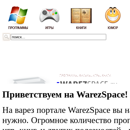
Приветствуем на WarezSpace!
На варез портале WarezSpace вы н
нужно. Огромное количество прог