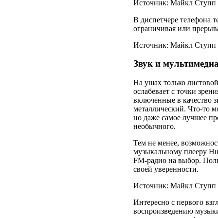
Источник: Майкл Ступп /
В диспетчере телефона 
ограничивая или прерыв
Источник: Майкл Ступп /
Звук и мультимеди
На ушах только листовой
ослабевает с точки зрен
включенные в качество з
металлический. Что-то м
но даже самое лучшее пр
необычного.
Тем не менее, возможнос
музыкальному плееру Hua
FM-радио на выбор. Поль
своей уверенности.
Источник: Майкл Ступп /
Интересно с первого взг
воспроизведению музыки