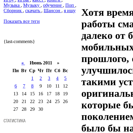
Музыка
,
Музыку
,
обучение
,
Поп
,
Хотя врем
Сборник
,
скачать
,
Шансон
,
я ищу
работы см
Показать все теги
далеко от 
{last-comments}
мобильных
прошлого, 
«
Июнь 2011 »
улучшилос
Пн
Вт
Ср
Чт
Пт
Сб
Вс
1
2
3
4
5
такими уст
6
7
8
9
10
11
12
оригиналь
13
14
15
16
17
18
19
20
21
22
23
24
25
26
которые б
27
28
29
30
поколение
было бы н