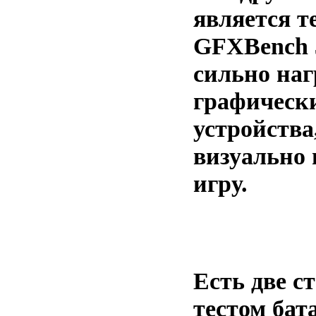
является т
GFXBench 
сильно на
графическ
устройства
визуально
игру.
Есть две с
тестом бат