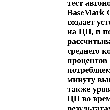
тест автон
BaseMark O
создает ус
на ЦП, и п
рассчитыва
среднего к
процентов 
потребляе
минуту вып
также уров
ЦП во врем
результата