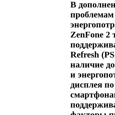
В дополне
проблемам
энергопотр
ZenFone 2 
поддержива
Refresh (PS
наличие д
и энергоп
дисплея по
смартфона
поддержива
факторы пр