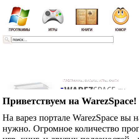
Приветствуем на WarezSpace!
На варез портале WarezSpace вы н
нужно. Огромное количество прог