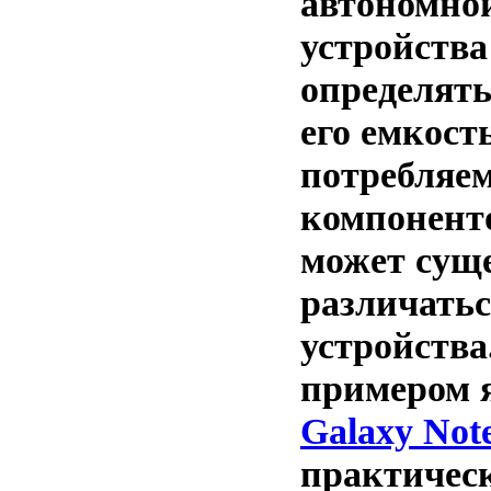
автономно
устройства
определят
его емкос
потребляем
компонент
может сущ
различатьс
устройств
примером я
Galaxy Not
практичес