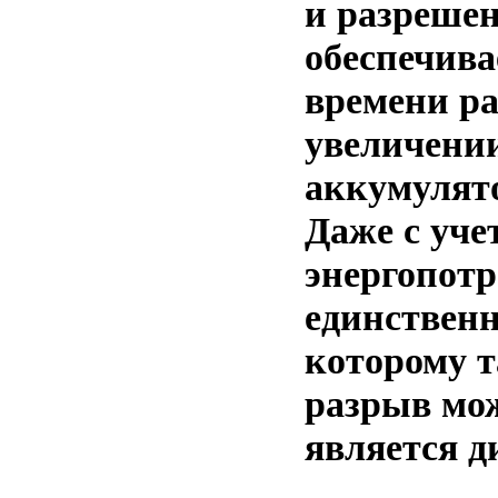
и разреше
обеспечива
времени р
увеличени
аккумулято
Даже с уче
энергопот
единствен
которому 
разрыв мож
является д