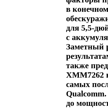
в конечном
обескураж
для 5,5-дю
с аккумулят
Заметный 
результата
также пред
XMM7262 н
самых пос
Qualcomm. 
до мощнос