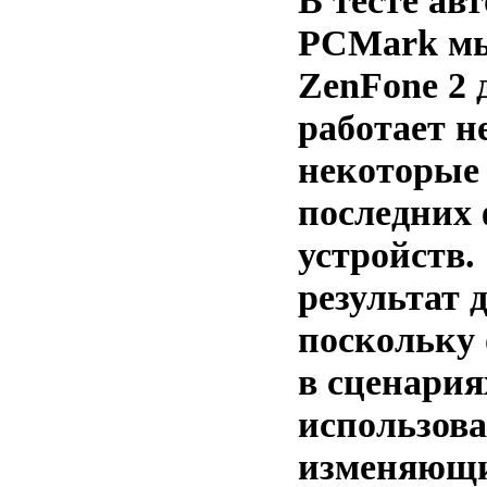
В тесте ав
PCMark мы
ZenFone 2 
работает н
некоторые
последних
устройств.
результат 
поскольку 
в сценари
использов
изменяющ