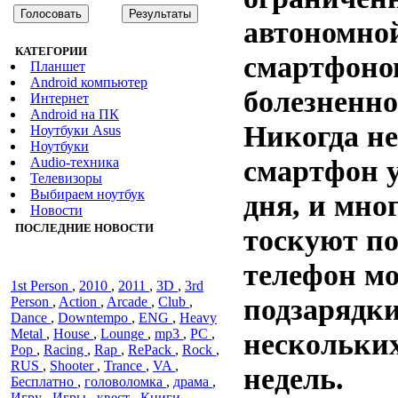
автономно
КАТЕГОРИИ
смартфоно
Планшет
Android компьютер
болезненно
Интернет
Android на ПК
Никогда не
Ноутбуки Asus
Ноутбуки
смартфон у
Audiо-техника
Телевизоры
Выбираем ноутбук
дня, и мно
Новости
ПОСЛЕДНИЕ НОВОСТИ
тоскуют по
телефон мо
1st Person
,
2010
,
2011
,
3D
,
3rd
подзарядки
Person
,
Action
,
Arcade
,
Club
,
Dance
,
Downtempo
,
ENG
,
Heavy
Metal
,
House
,
Lounge
,
mp3
,
PC
,
нескольких
Pop
,
Racing
,
Rap
,
RePack
,
Rock
,
RUS
,
Shooter
,
Trance
,
VA
,
недель.
Бесплатно
,
головоломка
,
драма
,
Игру
,
Игры
,
квест
,
Книги
,