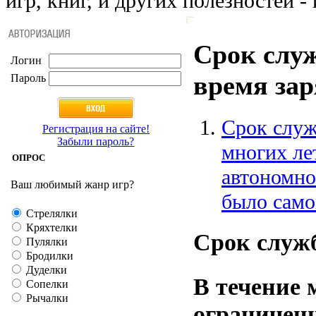
игр, книг, и других полезностей - 
Срок слу
Логин
время за
Пароль
Срок служ
Регистрация на сайте!
Забыли пароль?
многих ле
ОПРОС
автономно
Ваш любимый жанр игр?
было самой
Стрелялки
Кряхтелки
Срок служ
Пулялки
Бродилки
Дуделки
В течение 
Сопелки
Рычалки
ограничен