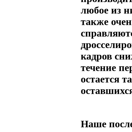
любое из н
также оче
справляют
дросселиро
кадров сниж
течение пе
остается т
оставшихся
Наше после