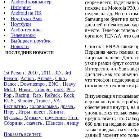
Android компьютер
скорее всего, будет назы
Интернет
похоже на Motorola P30,
Android на ПК
недель назад. Но на этом
Ноутбуки Asus
Samsung не будет ни кап
Ноутбуки
дисплей и некоторые хар
Audiо-техника
вместе. Телефон теперь
Телевизоры
органом TENAA, что озна
Выбираем ноутбук
Новости
Список TENAA также пре
Передняя часть темная, п
ПОСЛЕДНИЕ НОВОСТИ
лицевые панели. Достато
узкие рамки будут соотв
Интересно, что Samsung
1st Person
,
2010
,
2011
,
3D
,
3rd
дисплей, как это обычно 
Person
,
Action
,
Arcade
,
Club
,
что телефон поддерживае
Dance
,
Downtempo
,
ENG
,
Heavy
(поскольку технология р
Metal
,
House
,
Lounge
,
mp3
,
PC
,
Pop
,
Racing
,
Rap
,
RePack
,
Rock
,
Визуализация показывает
RUS
,
Shooter
,
Trance
,
VA
,
вертикальную настройку 
Бесплатно
,
головоломка
,
драма
,
обеспечения внутри, на 
Игру
,
Игры
,
квест
,
Книги
,
упоминается только емко
Музыка
,
Музыку
,
обучение
,
Поп
,
предполагают, что Galaxy
Сборник
,
скачать
,
Шансон
,
я ищу
660 или на недавно анон
также предлагаться с об
Показать все теги
данный момент это толь