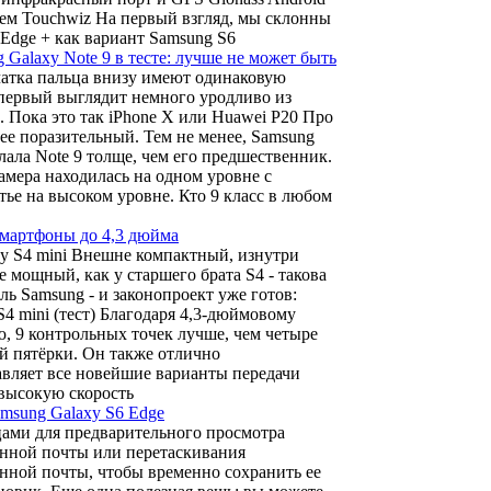
нием Touchwiz На первый взгляд, мы склонны
 Edge + как вариант Samsung S6
 Galaxy Note 9 в тесте: лучше не может быть
ечатка пальца внизу имеют одинаковую
первый выглядит немного уродливо из
. Пока это так iPhone X или Huawei P20 Про
ее поразительный. Тем не менее, Samsung
лала Note 9 толще, чем его предшественник.
амера находилась на одном уровне с
тье на высоком уровне. Кто 9 класс в любом
смартфоны до 4,3 дюйма
axy S4 mini Внешне компактный, изнутри
е мощный, как у старшего брата S4 - такова
ль Samsung - и законопроект уже готов:
S4 mini (тест) Благодаря 4,3-дюймовому
, 9 контрольных точек лучше, чем четыре
й пятёрки. Он также отлично
авляет все новейшие варианты передачи
 высокую скорость
amsung Galaxy S6 Edge
ьцами для предварительного просмотра
онной почты или перетаскивания
нной почты, чтобы временно сохранить ее