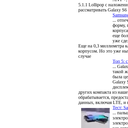
5.1.1 Lollipop с наложе
рассматривать Galaxy S6
Samsung
... отп
форму, 
корпуса
еще бол
уже сде
Еще на 0,3 миллиметра к
корпусом. Но это уже ны
случае
Топ 5: 
... Gal
такой ж
была це
Galaxy 
дисплею
других компакта из наше
обрабатывается, предост
данных, включая LTE, и
Тест: S
... пал
электр
электро