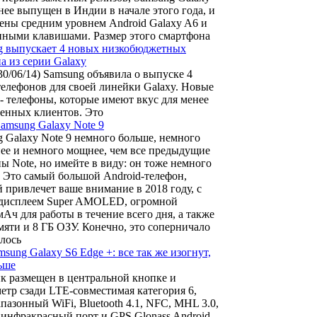
нее выпущен в Индии в начале этого года, и
ены средним уровнем Android Galaxy A6 и
енными клавишами. Размер этого смартфона
g выпускает 4 новых низкобюджетных
а из серии Galaxy
30/06/14) Samsung объявила о выпуске 4
елефонов для своей линейки Galaxy. Новые
- телефоны, которые имеют вкус для менее
енных клиентов. Это
amsung Galaxy Note 9
 Galaxy Note 9 немного больше, немного
ее и немного мощнее, чем все предыдущие
ы Note, но имейте в виду: он тоже немного
 Это самый большой Android-телефон,
 привлечет ваше внимание в 2018 году, с
дисплеем Super AMOLED, огромной
Ач для работы в течение всего дня, а также
мяти и 8 ГБ ОЗУ. Конечно, это соперничало
лось
msung Galaxy S6 Edge +: все так же изогнут,
ьше
чик размещен в центральной кнопке и
етр сзади LTE-совместимая категория 6,
пазонный WiFi, Bluetooth 4.1, NFC, MHL 3.0,
инфракрасный порт и GPS Glonass Android