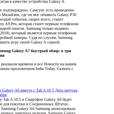
итая в качестве устройства Galaxy A.
е подтверждено. Самсунг есть проведение
в Малайзии, где он мог объявить Galaxy P30
вездой события, скорее всего, станет
axy A9 Pro, которая станет первым телефоном
задней панели. Samsung только недавно
2018), который является первым телефоном
ройкой камеры. Судя по слухам, Samsung
чшить игру своей Galaxy A-серией.
ng Galaxy A7 быстрый обзор: в три
вия
 реальном времени и все Новости на вашем
овым приложением India Today. Скачать с
 Galaxy A6 вместе с Tab A 10,5 Дата запуска
ября
axy Tab A 10.5 и Смартфон Galaxy A6 будет
ен для покупки в Соединенных Штатах.
 Samsung Galaxy A6 Samsung анонсировала
 первых заметных релизов, Samsung Galaxy