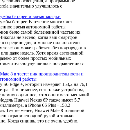
х условиях освещения, а программное
rola значительно улучшилось с
ужбы батареи и время зарядки
ужбы батареи В течение многих лет
ченное время автономной работы
нов было самой болезненной частью их
Никогда не весело, когда ваш смартфон
 в середине дня, и многие пользователи
х телефон может работать без подзарядки в
 или даже недель. Хотя время автономной
далеко от более простых мобильных
о значительно улучшилось по сравнению с
Mate 8 в тесте: пик производительности и
автономной работы
axy S6 Edge +, который измеряет 153,2 на 76,1
тра. Тем не менее, есть также устройства,
 немного длиннее, хотя они имеют меньший
Модель Huawei Nexus 6P также имеет 5,7
иллиметра, а iPhone 6S Plus - 158,2
а. Тем не менее, Huawei Mate 8 толщиной
чень ограничен одной рукой и только
не. Когда сидишь, это не очень удобно.