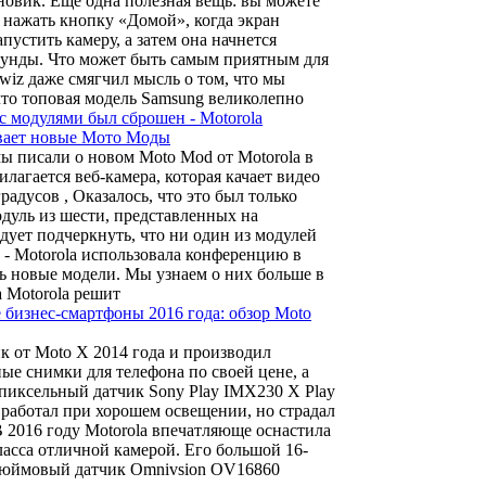
новик. Еще одна полезная вещь: вы можете
нажать кнопку «Домой», когда экран
пустить камеру, а затем она начнется
екунды. Что может быть самым приятным для
chwiz даже смягчил мысль о том, что мы
что топовая модель Samsung великолепно
 модулями был сброшен - Motorola
вает новые Мото Моды
ы писали о новом Moto Mod от Motorola в
илагается веб-камера, которая качает видео
градусов , Оказалось, что это был только
дуль из шести, представленных на
дует подчеркнуть, что ни один из модулей
 - Motorola использовала конференцию в
ь новые модели. Мы узнаем о них больше в
 Motorola решит
бизнес-смартфоны 2016 года: обзор Moto
чик от Moto X 2014 года и производил
ые снимки для телефона по своей цене, а
пиксельный датчик Sony Play IMX230 X Play
работал при хорошем освещении, но страдал
 2016 году Motorola впечатляюще оснастила
ласса отличной камерой. Его большой 16-
-дюймовый датчик Omnivsion OV16860