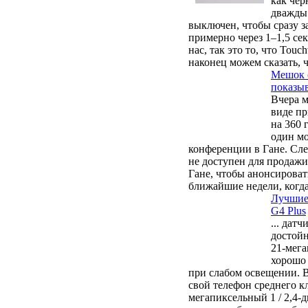
как чер
дважды 
выключен, чтобы сразу за
примерно через 1–1,5 с
нас, так это то, что Tou
наконец можем сказать, 
Мешок с
показы
Вчера м
виде пр
на 360 
один мо
конференции в Гане. Сле
не доступен для продажи
Гане, чтобы анонсироват
ближайшие недели, когда
Лучшие 
G4 Plus
... дат
достойн
21-мега
хорошо 
при слабом освещении. В
свой телефон среднего к
мегапиксельный 1 / 2,4