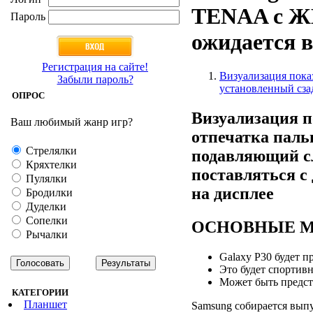
TENAA с ЖК
Пароль
ожидается 
Регистрация на сайте!
Визуализация показ
Забыли пароль?
установленный сзад
ОПРОС
Визуализация п
Ваш любимый жанр игр?
отпечатка паль
Стрелялки
подавляющий сл
Кряхтелки
поставляться с
Пулялки
на дисплее
Бродилки
Дуделки
Сопелки
ОСНОВНЫЕ 
Рычалки
Galaxy P30 будет 
Это будет спортив
Может быть предста
КАТЕГОРИИ
Планшет
Samsung собирается выпу