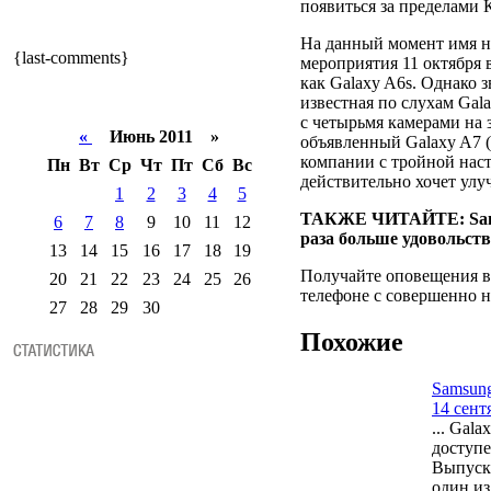
появиться за пределами К
На данный момент имя н
{last-comments}
мероприятия 11 октября 
как Galaxy A6s. Однако з
известная по слухам Gal
с четырьмя камерами на 
«
Июнь 2011 »
объявленный Galaxy A7 (
компании с тройной наст
Пн
Вт
Ср
Чт
Пт
Сб
Вс
действительно хочет улу
1
2
3
4
5
ТАКЖЕ ЧИТАЙТЕ: Samsu
6
7
8
9
10
11
12
раза больше удовольст
13
14
15
16
17
18
19
Получайте оповещения в
20
21
22
23
24
25
26
телефоне с совершенно н
27
28
29
30
Похожие
Samsung
14 сент
... Gal
доступ
Выпуск
один из