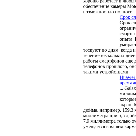
хорошо работает в любы
обеспечение камеры Moto
возможностью полного
Срок сл
Срок сл
ограни
смартфо
опыта. 
умирает
тоскуют по дням, когда и
течение нескольких дней
работы смартфонов еще 
телефонов прошлого, он
такими устройствами,
Huawei 
время 
... Gal
миллиме
которые
экран. 
дюйма, например, 159,3 м
миллиметра при 5,5 дюйм
7,9 миллиметра только о
умещается в вашем карма