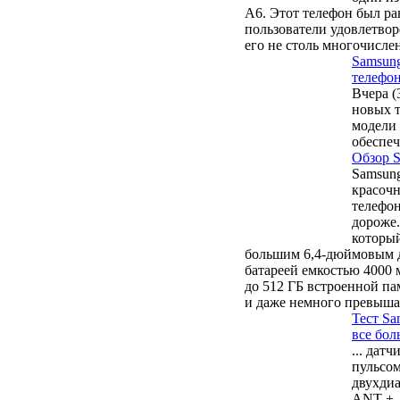
A6. Этот телефон был ра
пользователи удовлетвор
его не столь многочисл
Samsun
телефон
Вчера (
новых т
модели 
обеспеч
Обзор S
Samsung
красочн
телефон
дороже.
который
большим 6,4-дюймовым 
батареей емкостью 4000 м
до 512 ГБ встроенной па
и даже немного превыша
Тест Sa
все бол
... дат
пульсом
двухдиа
ANT +, 