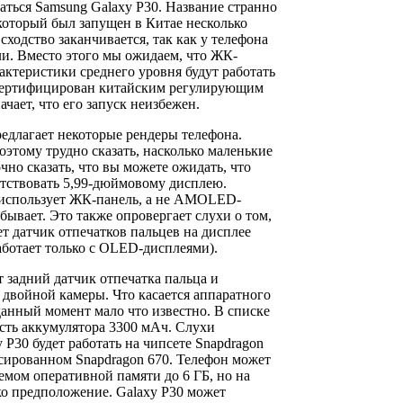
ваться Samsung Galaxy P30. Название странно
 который был запущен в Китае несколько
 сходство заканчивается, так как у телефона
ли. Вместо этого мы ожидаем, что ЖК-
актеристики среднего уровня будут работать
 сертифицирован китайским регулирующим
чает, что его запуск неизбежен.
длагает некоторые рендеры телефона.
оэтому трудно сказать, насколько маленькие
чно сказать, что вы можете ожидать, что
етствовать 5,99-дюймовому дисплею.
 использует ЖК-панель, а не AMOLED-
бывает. Это также опровергает слухи о том,
т датчик отпечатков пальцев на дисплее
аботает только с OLED-дисплеями).
 задний датчик отпечатка пальца и
двойной камеры. Что касается аппаратного
данный момент мало что известно. В списке
сть аккумулятора 3300 мАч. Слухи
 P30 будет работать на чипсете Snapdragon
сированном Snapdragon 670. Телефон может
ъемом оперативной памяти до 6 ГБ, но на
ко предположение. Galaxy P30 может