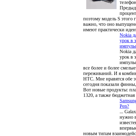
телефон
Предыду
процент
поэтому модель S этого 
важно, что оно выпущено
имеют практически идент
Nokia д
урок в 
импульс,
Nokia д
урок в 
импульс
все более и более смелы
переживаний. И я комби
HTC. Мне нравятся обе эт
сегодня показали финны,
Вот новые продукты: пла
1320, а также бюджетная 
Samsung
Pen?
... Gal
нужно в
известе
впервые
новым типам взаимодейс