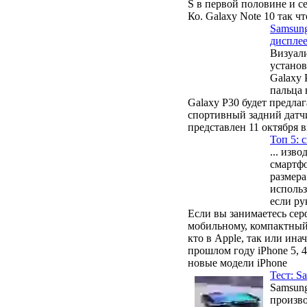
S в первой половине и се
Ко. Galaxy Note 10 так ч
Samsun
дисплее
Визуали
установ
Galaxy 
пальц
Galaxy P30 будет предла
спортивный задний датч
представлен 11 октября 
Топ 5: 
... изв
смартфо
размера
использ
если ру
Если вы занимаетесь сер
мобильному, компактный
кто в Apple, так или ин
прошлом году iPhone 5,
новые модели iPhone
Тест: S
Samsun
произво