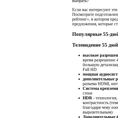
выбрать?
Если вас интересуют эт
Посмотрите подготовле
рейтинг», в котором пре
предложения, которые ст
Популярные 55-дю
Телевидение 55 дюй
высокое разрешени
время разрешение 4
большую детализац
Full HD
мощная аудиосист
дополнительные 
разъема HDMI, инте
Система креплен
стене
HDR
- технология
контрастность (темн
благодаря чему из
выразительным)
Дополнительные 