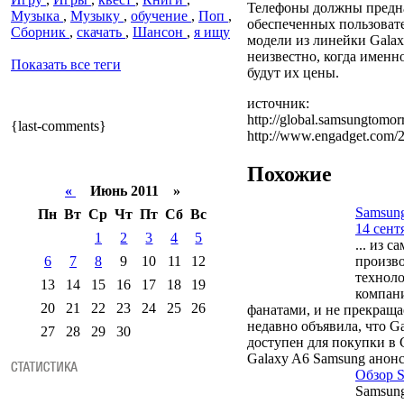
Телефоны должны предна
Музыка
,
Музыку
,
обучение
,
Поп
,
обеспеченных пользовател
Сборник
,
скачать
,
Шансон
,
я ищу
модели из линейки Gala
неизвестно, когда именн
Показать все теги
будут их цены.
источник:
http://global.samsungtomor
{last-comments}
http://www.engadget.com/2
Похожие
«
Июнь 2011 »
Samsung
Пн
Вт
Ср
Чт
Пт
Сб
Вс
14 сент
1
2
3
4
5
... из 
произв
6
7
8
9
10
11
12
техноло
13
14
15
16
17
18
19
компани
20
21
22
23
24
25
26
фанатами, и не прекраща
недавно объявила, что Ga
27
28
29
30
доступен для покупки в
Galaxy A6 Samsung анон
Обзор S
Samsung