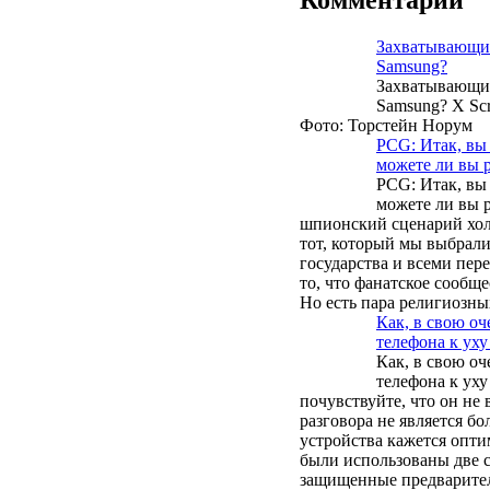
Комментарии
Захватывающий
Samsung?
Захватывающий
Samsung? X Scr
Фото: Торстейн Норум
PCG: Итак, вы
можете ли вы р
PCG: Итак, вы
можете ли вы р
шпионский сценарий хол
тот, который мы выбрали.
государства и всеми пер
то, что фанатское сообщ
Но есть пара религиозны
Как, в свою о
телефона к уху
Как, в свою о
телефона к уху
почувствуйте, что он не 
разговора не является б
устройства кажется опт
были использованы две 
защищенные предварител