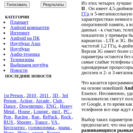
Из этих четырех лучшие
II
. Он имеет 4,5-дюймо
ГГц
и 5-мегапиксельную 
КАТЕГОРИИ
характеристики немного 
Планшет
оперативной памяти, а в
Android компьютер
данных - к счастью, тел
Интернет
показатели у премьера 
Android на ПК
вариантах - LTE и 3G. В
Ноутбуки Asus
частотой 1,2 ГГц, 4-дюй
Ноутбуки
Версия 3G имеет более с
Audiо-техника
параметры остаются без
Телевизоры
самые слабые телефоны с
Выбираем ноутбук
одноядерные процессоры 
Новости
дисплеи и 2- и 3-мегапи
ПОСЛЕДНИЕ НОВОСТИ
Что касается программно
на основе новейшей
Andr
Essence. Несомненно, уд
1st Person
,
2010
,
2011
,
3D
,
3rd
пользователи смогут по
Person
,
Action
,
Arcade
,
Club
,
от Google, в то время к
Dance
,
Downtempo
,
ENG
,
Heavy
телефонов все еще ждут 
Metal
,
House
,
Lounge
,
mp3
,
PC
,
Pop
,
Racing
,
Rap
,
RePack
,
Rock
,
Выбор таких параметров
RUS
,
Shooter
,
Trance
,
VA
,
предполагает, что она о
Бесплатно
,
головоломка
,
драма
,
развивающихся рынка
Игру
,
Игры
,
квест
,
Книги
,