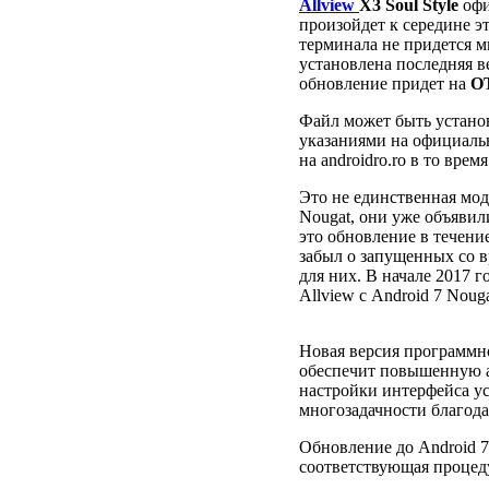
Allview
X3 Soul Style
офи
произойдет к середине эт
терминала не придется м
установлена ​​последняя 
обновление придет на
О
Файл может быть установ
указаниями на официаль
на androidro.ro в то время
Это не единственная мод
Nougat, они уже объявил
это обновление в течение
забыл о запущенных со 
для них. В начале 2017 
Allview с Android 7 Noug
Новая версия программно
обеспечит повышенную а
настройки интерфейса у
многозадачности благодар
Обновление до Android 7.
соответствующая процеду