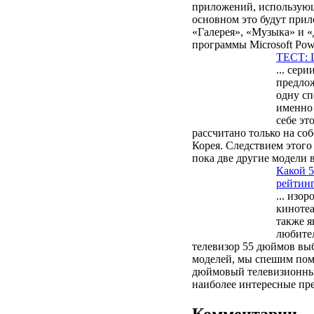
приложений, использующи
основном это будут прил
«Галерея», «Музыка» и «
программы Microsoft Pow
ТЕСТ: 
... сер
предло
одну с
именно 
себе эт
рассчитано только на с
Корея. Следствием этого 
пока две другие модели в
Какой 
рейтин
... изо
кинотеа
также я
любител
телевизор 55 дюймов выб
моделей, мы спешим пом
дюймовый телевизионный
наиболее интересные пр