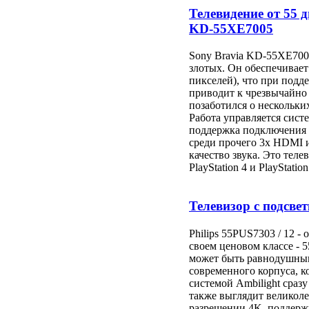
Телевидение от 55 
KD-55XE7005
Sony Bravia KD-55XE7005
злотых. Он обеспечивает
пикселей), что при под
приводит к чрезвычайно
позаботился о нескольк
Работа управляется сист
поддержка подключения 
среди прочего 3x HDMI и
качество звука. Это теле
PlayStation 4 и PlayStation
Телевизор с подсвет
Philips 55PUS7303 / 12 -
своем ценовом классе - 
может быть равнодушным.
современного корпуса, к
системой Ambilight сразу
также выглядит великоле
разрешении 4K, поддерж