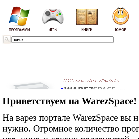
Приветствуем на WarezSpace!
На варез портале WarezSpace вы н
нужно. Огромное количество прог