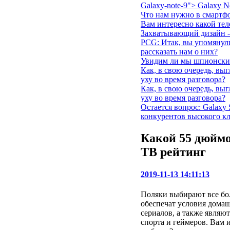
Galaxy-note-9"> Galaxy 
Что нам нужно в смартфо
Вам интересно какой те
Захватывающий дизайн -
PCG: Итак, вы упомянул
рассказать нам о них?
Увидим ли мы шпионски
Как, в свою очередь, вы
уху во время разговора?
Как, в свою очередь, вы
уху во время разговора?
Остается вопрос: Galaxy 
конкурентов высокого кл
Какой 55 дюйм
ТВ рейтинг
2019-11-13 14:11:13
Поляки выбирают все бо
обеспечат условия домаш
сериалов, а также являю
спорта и геймеров. Вам 