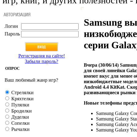
игр, книг, и других полезностей - 
Samsung вы
Логин
низкобюдже
Пароль
серии Galax
Регистрация на сайте!
Забыли пароль?
Вчера (30/06/14) Samsu
ОПРОС
для своей линейки Gala
имеют вкус для менее о
Ваш любимый жанр игр?
низкобюджетные модели
Android 4.4 KitKat.
Скор
Стрелялки
развивающиеся рынки 
Кряхтелки
Новые телефоны предс
Пулялки
Бродилки
Samsung Galaxy Cor
Дуделки
Samsung Galaxy Sta
Сопелки
Samsung Galaxy Ac
Рычалки
Samsung Galaxy Yo