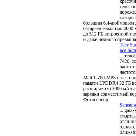
красочн
телефон
дороже.
который
большим 6,4-дюймовым 
батареей емкостью 4000 м
до 512 ГБ встроенной па
и даже немного превыша
Тест Sa
все бол
... тел
7420, с
частото
частото
Mali T-760-MP8 с тактов
памяти LPDDR4 32 ГБ вс
расширяется) 3000 мАч 
зарядки совместимый ко
Фотосенсор
Samsung
...
galax
смартфо
отличил
однако,
ближайш