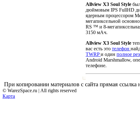
Allview X3 Soul Style
был
дюймовым IPS FullHD дис
ядерным процессором Me
мегапиксельной основно
RS ™ и 8-мегапиксельная
3150 мАч.
Allview X3 Soul Style
теп
вас есть это
телефон
най
TWRP
и один
полное ре
Android Marshmallow, оп
телефоне.
При копировании материалов с сайта прямая ссылка н
© WarezSpace.ru | All rights reserved
Карта