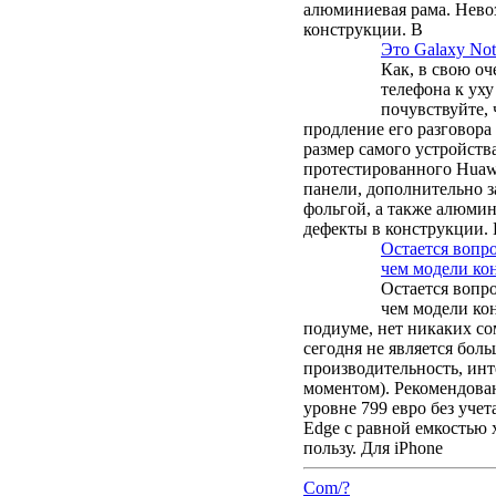
алюминиевая рама. Нево
конструкции. В
Это Galaxy Not
Как, в свою о
телефона к уху
почувствуйте, 
продление его разговора
размер самого устройств
протестированного Huaw
панели, дополнительно 
фольгой, а также алюмин
дефекты в конструкции.
Остается вопро
чем модели ко
Остается вопро
чем модели ко
подиуме, нет никаких с
сегодня не является бо
производительность, инт
моментом). Рекомендован
уровне 799 евро без учет
Edge с равной емкостью х
пользу. Для iPhone
Com/?