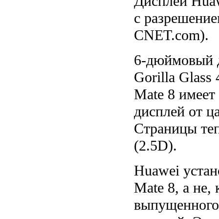
Дисплей Huaw
с разрешение
CNET.com).
6-дюймовый 
Gorilla Glass
Mate 8 имее
дисплей от ц
Страницы теп
(2.5D).
Huawei уста
Mate 8, а не,
выпущенного