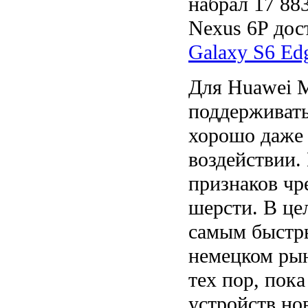
набрал 17 88
Nexus 6P дос
Galaxy S6 Ed
Для Huawei M
поддерживать
хорошо даже
воздействии.
признаков чр
шерсти. В це
самым быстр
немецком рын
тех пор, пок
устройств но