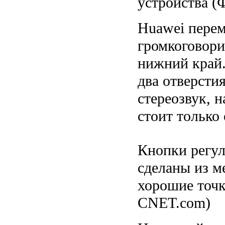
устройства (
Huawei пере
громкоговори
нижний край.
два отверсти
стереозвук, н
стоит только
Кнопки регул
сделаны из м
хорошие точк
CNET.com)