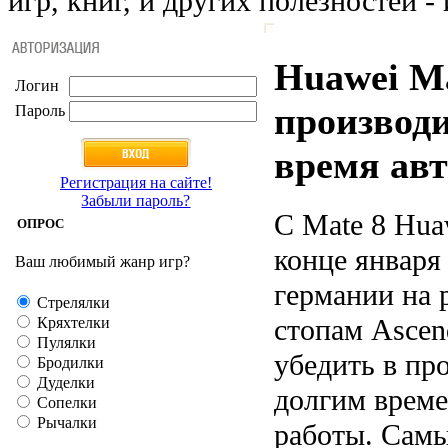
игр, книг, и других полезностей - 
Huawei Ma
Логин
производ
Пароль
время ав
Регистрация на сайте!
Забыли пароль?
С Mate 8 Hua
ОПРОС
конце января
Ваш любимый жанр игр?
германии на 
Стрелялки
стопам Ascen
Кряхтелки
Пулялки
убедить в пр
Бродилки
Дуделки
долгим врем
Сопелки
Рычалки
работы. Сам