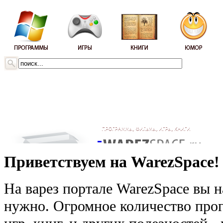
Приветствуем на WarezSpace!
На варез портале WarezSpace вы н
нужно. Огромное количество прог