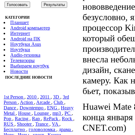
нововведение
безусловно, 
КАТЕГОРИИ
Планшет
процессор Kir
Android компьютер
Интернет
который обе
Android на ПК
Ноутбуки Asus
производител
Ноутбуки
Audiо-техника
внесла небол
Телевизоры
Выбираем ноутбук
дизайн, скане
Новости
ПОСЛЕДНИЕ НОВОСТИ
камеру. Как 
бьет, показы
1st Person
,
2010
,
2011
,
3D
,
3rd
Person
,
Action
,
Arcade
,
Club
,
Huawei Mate 
Dance
,
Downtempo
,
ENG
,
Heavy
Metal
,
House
,
Lounge
,
mp3
,
PC
,
конца января 
Pop
,
Racing
,
Rap
,
RePack
,
Rock
,
RUS
,
Shooter
,
Trance
,
VA
,
CNET.com)
Бесплатно
,
головоломка
,
драма
,
Игру
,
Игры
,
квест
,
Книги
,