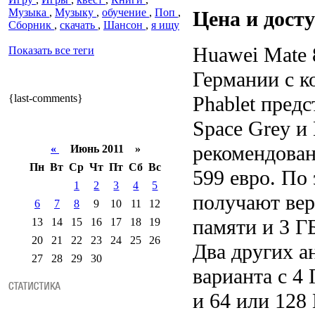
Музыка
,
Музыку
,
обучение
,
Поп
,
Цена и дост
Сборник
,
скачать
,
Шансон
,
я ищу
Huawei Mate 
Показать все теги
Германии с к
{last-comments}
Phablet предс
Space Grey и 
рекомендован
«
Июнь 2011 »
Пн
Вт
Ср
Чт
Пт
Сб
Вс
599 евро. По
1
2
3
4
5
получают вер
6
7
8
9
10
11
12
памяти и 3 Г
13
14
15
16
17
18
19
20
21
22
23
24
25
26
Два других 
27
28
29
30
варианта с 4
и 64 или 128